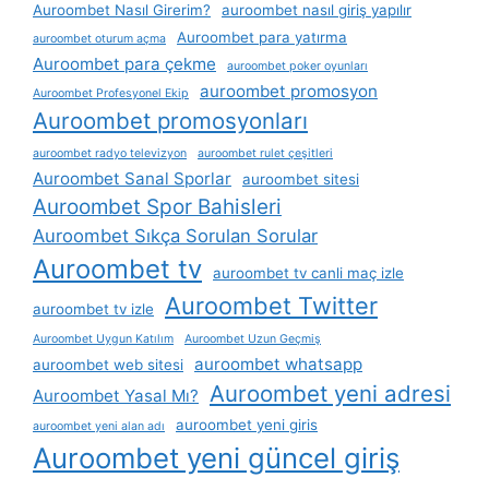
Auroombet Nasıl Girerim?
auroombet nasıl giriş yapılır
Auroombet para yatırma
auroombet oturum açma
Auroombet para çekme
auroombet poker oyunları
auroombet promosyon
Auroombet Profesyonel Ekip
Auroombet promosyonları
auroombet radyo televizyon
auroombet rulet çeşitleri
Auroombet Sanal Sporlar
auroombet sitesi
Auroombet Spor Bahisleri
Auroombet Sıkça Sorulan Sorular
Auroombet tv
auroombet tv canli maç izle
Auroombet Twitter
auroombet tv izle
Auroombet Uygun Katılım
Auroombet Uzun Geçmiş
auroombet whatsapp
auroombet web sitesi
Auroombet yeni adresi
Auroombet Yasal Mı?
auroombet yeni giris
auroombet yeni alan adı
Auroombet yeni güncel giriş