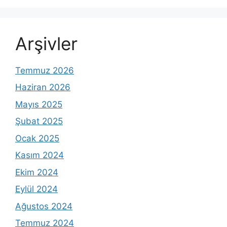
Arşivler
Temmuz 2026
Haziran 2026
Mayıs 2025
Şubat 2025
Ocak 2025
Kasım 2024
Ekim 2024
Eylül 2024
Ağustos 2024
Temmuz 2024