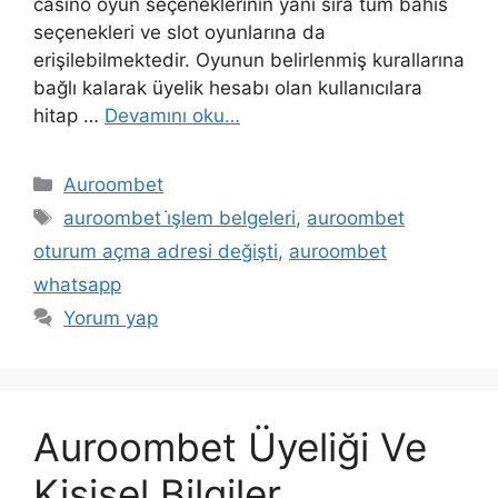
casino oyun seçeneklerinin yanı sıra tüm bahis
seçenekleri ve slot oyunlarına da
erişilebilmektedir. Oyunun belirlenmiş kurallarına
bağlı kalarak üyelik hesabı olan kullanıcılara
hitap …
Devamını oku…
Kategoriler
Auroombet
Etiketler
auroombet i̇şlem belgeleri
,
auroombet
oturum açma adresi değişti
,
auroombet
whatsapp
Yorum yap
Auroombet Üyeliği Ve
Kişisel Bilgiler