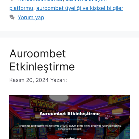
platformu
,
auroombet üyeliği ve kişisel bilgiler
Yorum yap
Auroombet
Etkinleştirme
Kasım 20, 2024
Yazarı: