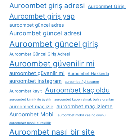
Auroombet giriş adresi
Auroombet Girişi
Auroombet giriş yap
auroombet güncel adres
Auroombet güncel adresi
Auroombet güncel giriş
Auroombet Güncel Giriş Adresi
Auroombet güvenilir mi
auroombet güvenlir mi
Auroombet Hakkında
auroombet instagram
auroombet i̇yi tasarım
Auroombet kaç oldu
Auroombet kayıt
auroombet kimlik i̇le üyelik
auroombet kupon almak bahis oranları
auroombet maç izleme
auroombet maç izle
Auroombet Mobil
auroombet mobil casino oyunu
auroombet mobil süreklilik
Auroombet nasıl bir site