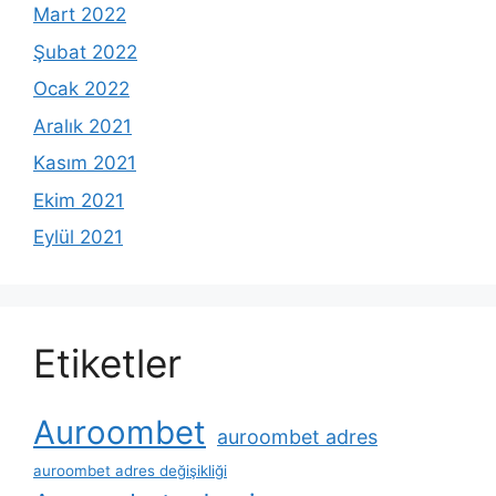
Mart 2022
Şubat 2022
Ocak 2022
Aralık 2021
Kasım 2021
Ekim 2021
Eylül 2021
Etiketler
Auroombet
auroombet adres
auroombet adres değişikliği