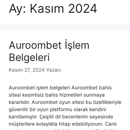
Ay:
Kasım 2024
Auroombet İşlem
Belgeleri
Kasım 27, 2024
Yazarı:
Auroombet i̇şlem belgeleri Auroombet bahis
sitesi kesintisiz bahis hizmetleri sunmaya
kararlıdır. Auroombet oyun sitesi bu özellikleriyle
güvenilir bir oyun platformu olarak kendini
kanıtlamıştır. Çeşitli dil becerilerim sayesinde
müşterilere kolaylıkla hitap edebiliyorum. Canlı