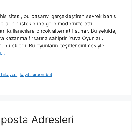
s sitesi, bu başarıyı gerçekleştiren seyrek bahis
ıcılarının isteklerine göre modernize etti.
 kullanıcılara birçok alternatif sunar. Bu şekilde,
 kazanma fırsatına sahiptir. Yuva Oyunları.
nu ekledi. Bu oyunların çeşitlendirilmesiyle,
u…
 hikayesi
,
kayit auroombet
posta Adresleri