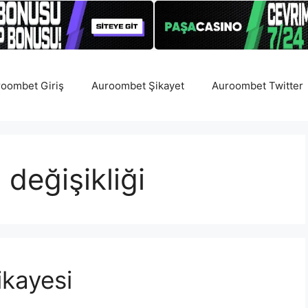
oombet Giriş
Auroombet Şikayet
Auroombet Twitter
değişikliği
kayesi