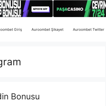
oombet Giriş
Auroombet Şikayet
Auroombet Twitter
agram
in Bonusu