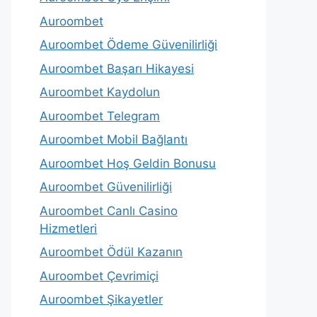
Auroombet
Auroombet Ödeme Güvenilirliği
Auroombet Başarı Hikayesi
Auroombet Kaydolun
Auroombet Telegram
Auroombet Mobil Bağlantı
Auroombet Hoş Geldin Bonusu
Auroombet Güvenilirliği
Auroombet Canlı Casino
Hizmetleri
Auroombet Ödül Kazanın
Auroombet Çevrimiçi
Auroombet Şikayetler