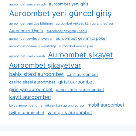
auroombet yeni giris
auroombet yeni alan adı
Auroombet yeni güncel giriş
auroombet yeni üye bildirimi
auroombet yüksek kârı garanti ediyor
Auroombet Üyelik
auroombet çevrimiçi bahis
auroombet çevrimiçi poker
auroombet çevrimiçi oyunlar
auroombet ödeme güvenilirliği
auroombet üye erişimi
Auroombet şikayet
auroombet üyelik kaydı
Auroombet şikayetvar
bahis sitesi auroombet
canli auroombet
girisi auroombet
casino sitesi auroombet
giris yap auroombet
güncel adresi auroombet
kayit auroombet
mobil auroombet
kolay auroombet girişi yüksek kârı garanti ediyor
yeni giris auroombet
twitter auroombet