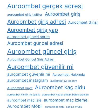
Auroombet gerçek adresi
Auroombet giriş
auroombet giris twitter
Auroombet giriş adresi
Auroombet Girişi
Auroombet giriş yap
auroombet güncel adres
Auroombet güncel adresi
Auroombet güncel giriş
Auroombet Güncel Giriş Adresi
Auroombet güvenilir mi
auroombet güvenlir mi
Auroombet Hakkında
auroombet instagram
auroombet i̇yi tasarım
Auroombet kaç oldu
Auroombet kayıt
auroombet kimlik i̇le üyelik
auroombet kupon almak bahis oranları
auroombet maç izleme
auroombet maç izle
Auroombet Mobil
auroombet mobil casino oyunu