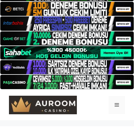
İçeriğe
atla
Menü