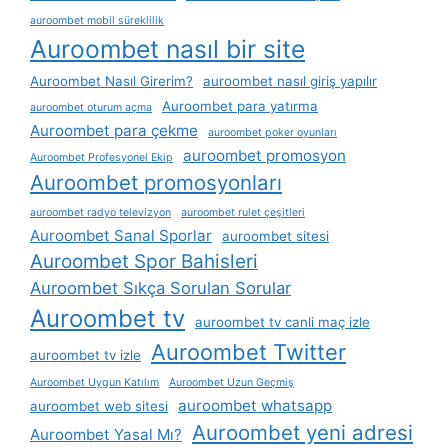
auroombet mobil süreklilik
Auroombet nasıl bir site
Auroombet Nasıl Girerim?
auroombet nasıl giriş yapılır
Auroombet para yatırma
auroombet oturum açma
Auroombet para çekme
auroombet poker oyunları
auroombet promosyon
Auroombet Profesyonel Ekip
Auroombet promosyonları
auroombet radyo televizyon
auroombet rulet çeşitleri
Auroombet Sanal Sporlar
auroombet sitesi
Auroombet Spor Bahisleri
Auroombet Sıkça Sorulan Sorular
Auroombet tv
auroombet tv canli maç izle
Auroombet Twitter
auroombet tv izle
Auroombet Uygun Katılım
Auroombet Uzun Geçmiş
auroombet whatsapp
auroombet web sitesi
Auroombet yeni adresi
Auroombet Yasal Mı?