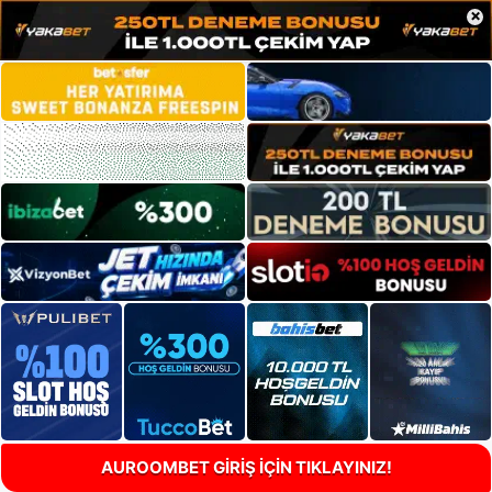
×
AUROOMBET GİRİŞ İÇİN TIKLAYINIZ!