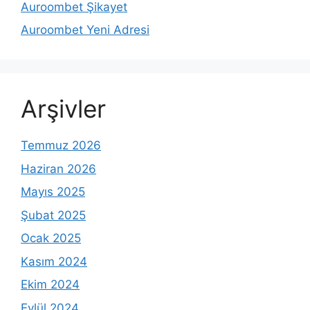
Auroombet Şikayet
Auroombet Yeni Adresi
Arşivler
Temmuz 2026
Haziran 2026
Mayıs 2025
Şubat 2025
Ocak 2025
Kasım 2024
Ekim 2024
Eylül 2024