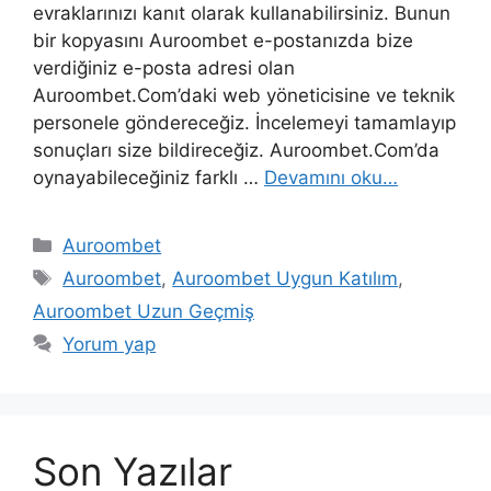
evraklarınızı kanıt olarak kullanabilirsiniz. Bunun
bir kopyasını Auroombet e-postanızda bize
verdiğiniz e-posta adresi olan
Auroombet.Com’daki web yöneticisine ve teknik
personele göndereceğiz. İncelemeyi tamamlayıp
sonuçları size bildireceğiz. Auroombet.Com’da
oynayabileceğiniz farklı …
Devamını oku…
Kategoriler
Auroombet
Etiketler
Auroombet
,
Auroombet Uygun Katılım
,
Auroombet Uzun Geçmiş
Yorum yap
Son Yazılar