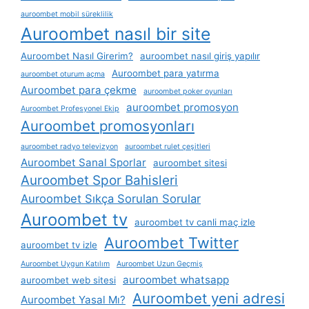
auroombet mobil süreklilik
Auroombet nasıl bir site
Auroombet Nasıl Girerim?
auroombet nasıl giriş yapılır
Auroombet para yatırma
auroombet oturum açma
Auroombet para çekme
auroombet poker oyunları
auroombet promosyon
Auroombet Profesyonel Ekip
Auroombet promosyonları
auroombet radyo televizyon
auroombet rulet çeşitleri
Auroombet Sanal Sporlar
auroombet sitesi
Auroombet Spor Bahisleri
Auroombet Sıkça Sorulan Sorular
Auroombet tv
auroombet tv canli maç izle
Auroombet Twitter
auroombet tv izle
Auroombet Uygun Katılım
Auroombet Uzun Geçmiş
auroombet whatsapp
auroombet web sitesi
Auroombet yeni adresi
Auroombet Yasal Mı?