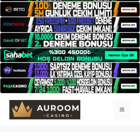
İçeriğe
atla
Menü