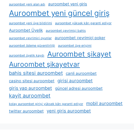
auroombet yeni giris
auroombet yeni alan adı
Auroombet yeni güncel giriş
auroombet yeni üye bildirimi
auroombet yüksek kârı garanti ediyor
Auroombet Üyelik
auroombet çevrimiçi bahis
auroombet çevrimiçi poker
auroombet çevrimiçi oyunlar
auroombet ödeme güvenilirliği
auroombet üye erişimi
Auroombet şikayet
auroombet üyelik kaydı
Auroombet şikayetvar
bahis sitesi auroombet
canli auroombet
girisi auroombet
casino sitesi auroombet
giris yap auroombet
güncel adresi auroombet
kayit auroombet
mobil auroombet
kolay auroombet girişi yüksek kârı garanti ediyor
yeni giris auroombet
twitter auroombet