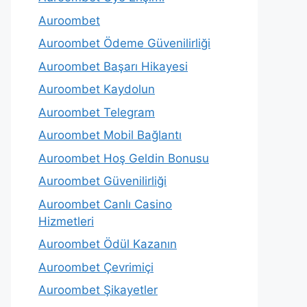
Auroombet
Auroombet Ödeme Güvenilirliği
Auroombet Başarı Hikayesi
Auroombet Kaydolun
Auroombet Telegram
Auroombet Mobil Bağlantı
Auroombet Hoş Geldin Bonusu
Auroombet Güvenilirliği
Auroombet Canlı Casino
Hizmetleri
Auroombet Ödül Kazanın
Auroombet Çevrimiçi
Auroombet Şikayetler