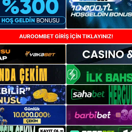
AUROOMBET GİRİŞ İÇİN TIKLAYINIZ!