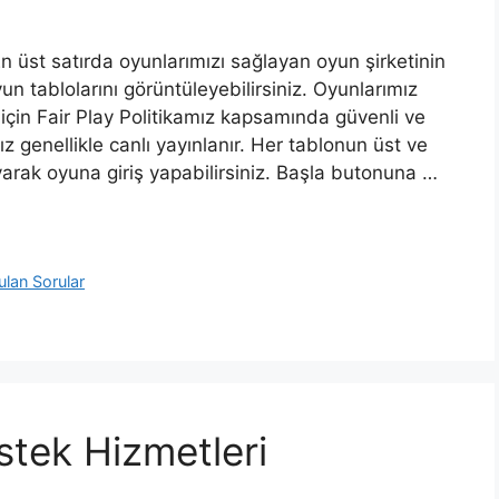
 üst satırda oyunlarımızı sağlayan oyun şirketinin
un tablolarını görüntüleyebilirsiniz. Oyunlarımız
 için Fair Play Politikamız kapsamında güvenli ve
ız genellikle canlı yayınlanır. Her tablonun üst ve
layarak oyuna giriş yapabilirsiniz. Başla butonuna …
lan Sorular
tek Hizmetleri