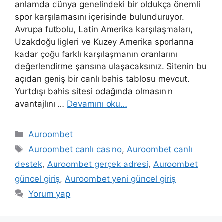
anlamda dünya genelindeki bir oldukça önemli
spor karşılamasını içerisinde bulunduruyor.
Avrupa futbolu, Latin Amerika karşılaşmaları,
Uzakdoğu ligleri ve Kuzey Amerika sporlarına
kadar çoğu farklı karşılaşmanın oranlarını
değerlendirme şansına ulaşacaksınız. Sitenin bu
açıdan geniş bir canlı bahis tablosu mevcut.
Yurtdışı bahis sitesi odağında olmasının
avantajlını …
Devamını oku…
Kategoriler
Auroombet
Etiketler
Auroombet canlı casino
,
Auroombet canlı
destek
,
Auroombet gerçek adresi
,
Auroombet
güncel giriş
,
Auroombet yeni güncel giriş
Yorum yap