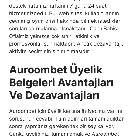
destek hattımız haftanın 7 günü 24 saat
hizmetinizdedir. Bu, web sitesi kullanıcılarının
çevrimiçi oyun ofisi hakkında bilmek istedikleri
soruları sormalarına olanak tanır. Canlı Bahis
Ofisimiz yalnızca çok sınırlı etkinlik ve
promosyonlar sunmaktadır. Ancak dezavantajı,
aktivite seçiminin sınırlı olmasıdır.
Auroombet Üyelik
Belgeleri Avantajları
Ve Dezavantajları
Auroombet için üyelik kartına ihtiyacınız var mı
sorusunun cevabı. Tüm adımları tamamladıktan
sonra yapmanız gereken tek bir şey kalıyor.
Çünkü üyeliğinizi tamamlamak ve
Auroombet