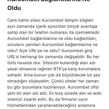
Oldu
Canlı bahis sitesi Auroombet iletişim bilgileri
aynı zamanda içerik açısından birçok avantaja
sahip olan bir telefon numarası da içermektedir.
Auroombet bağlantılarına ne oldu
bağlantıları,
soruların yanıtları Auroombet bağlantılarına ne
oldu? Açık URL’ye ne oldu? Auroombet giriş
URL’si herhangi bir zamanda değişebilir. Bu her
türlü havada olur. Sitesizin kullandığı alan adı
yasal olmasına rağmen BTK’ya karşı korumalara
sahiptir. Ama bunun çok da büyütülecek bir şey
olmadığını söyleyelim. Çünkü siteler her zaman
bu gibi durumlara hazırlanıyor. Auroombet ofisi
yeni bir alan adı aldı. En kısa sürede alın ve web
sitemizi ziyaret edin. Bu da firmanın oyun
hizmetlerinden yararlanabileceğiniz anlamına