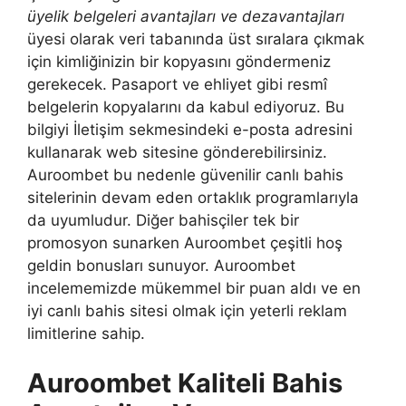
üyelik belgeleri avantajları ve dezavantajları
üyesi olarak veri tabanında üst sıralara çıkmak
için kimliğinizin bir kopyasını göndermeniz
gerekecek. Pasaport ve ehliyet gibi resmî
belgelerin kopyalarını da kabul ediyoruz. Bu
bilgiyi İletişim sekmesindeki e-posta adresini
kullanarak web sitesine gönderebilirsiniz.
Auroombet bu nedenle güvenilir canlı bahis
sitelerinin devam eden ortaklık programlarıyla
da uyumludur. Diğer bahisçiler tek bir
promosyon sunarken Auroombet çeşitli hoş
geldin bonusları sunuyor. Auroombet
incelememizde mükemmel bir puan aldı ve en
iyi canlı bahis sitesi olmak için yeterli reklam
limitlerine sahip.
Auroombet Kaliteli Bahis