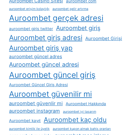
Auroombet Casino Sitesi
auroombet com
auroombet erişim kolaylığı
auroombet gelir artırma
Auroombet gerçek adresi
Auroombet giriş
auroombet giris twitter
Auroombet giriş adresi
Auroombet Girişi
Auroombet giriş yap
auroombet güncel adres
Auroombet güncel adresi
Auroombet güncel giriş
Auroombet Güncel Giriş Adresi
Auroombet güvenilir mi
auroombet güvenlir mi
Auroombet Hakkında
auroombet instagram
auroombet i̇yi tasarım
Auroombet kaç oldu
Auroombet kayıt
auroombet kimlik i̇le üyelik
auroombet kupon almak bahis oranları