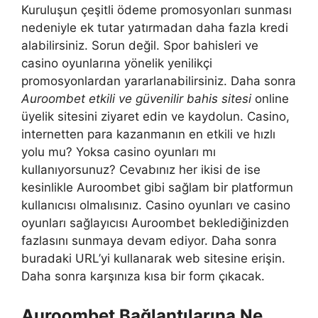
Kuruluşun çeşitli ödeme promosyonları sunması
nedeniyle ek tutar yatırmadan daha fazla kredi
alabilirsiniz. Sorun değil. Spor bahisleri ve
casino oyunlarına yönelik yenilikçi
promosyonlardan yararlanabilirsiniz. Daha sonra
Auroombet etkili ve güvenilir bahis sitesi
online
üyelik sitesini ziyaret edin ve kaydolun. Casino,
internetten para kazanmanın en etkili ve hızlı
yolu mu? Yoksa casino oyunları mı
kullanıyorsunuz? Cevabınız her ikisi de ise
kesinlikle Auroombet gibi sağlam bir platformun
kullanıcısı olmalısınız. Casino oyunları ve casino
oyunları sağlayıcısı Auroombet beklediğinizden
fazlasını sunmaya devam ediyor. Daha sonra
buradaki URL’yi kullanarak web sitesine erişin.
Daha sonra karşınıza kısa bir form çıkacak.
Auroombet Bağlantılarına Ne