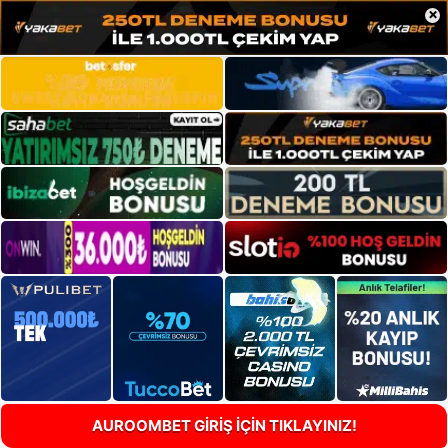
×
AUROOMBET GİRİŞ İÇİN TIKLAYINIZ!