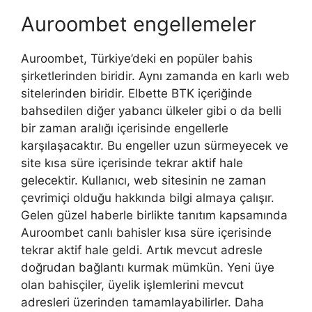
Auroombet engellemeler
Auroombet, Türkiye’deki en popüler bahis
şirketlerinden biridir. Aynı zamanda en karlı web
sitelerinden biridir. Elbette BTK içeriğinde
bahsedilen diğer yabancı ülkeler gibi o da belli
bir zaman aralığı içerisinde engellerle
karşılaşacaktır. Bu engeller uzun sürmeyecek ve
site kısa süre içerisinde tekrar aktif hale
gelecektir. Kullanıcı, web sitesinin ne zaman
çevrimiçi olduğu hakkında bilgi almaya çalışır.
Gelen güzel haberle birlikte tanıtım kapsamında
Auroombet canlı bahisler kısa süre içerisinde
tekrar aktif hale geldi. Artık mevcut adresle
doğrudan bağlantı kurmak mümkün. Yeni üye
olan bahisçiler, üyelik işlemlerini mevcut
adresleri üzerinden tamamlayabilirler. Daha