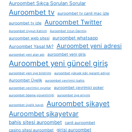
Auroombet Sıkça Sorulan Sorular
Auroombet tv
auroombet tv canli maç izle
Auroombet Twitter
auroombet tv izle
Auroombet Uygun Katılım
Auroombet Uzun Geçmiş
auroombet whatsapp
auroombet web sitesi
Auroombet yeni adresi
Auroombet Yasal Mı?
auroombet yeni giris
auroombet yeni alan adı
Auroombet yeni güncel giriş
auroombet yeni üye bildirimi
auroombet yüksek kârı garanti ediyor
Auroombet Üyelik
auroombet çevrimiçi bahis
auroombet çevrimiçi poker
auroombet çevrimiçi oyunlar
auroombet ödeme güvenilirliği
auroombet üye erişimi
Auroombet şikayet
auroombet üyelik kaydı
Auroombet şikayetvar
bahis sitesi auroombet
canli auroombet
girisi auroombet
casino sitesi auroombet