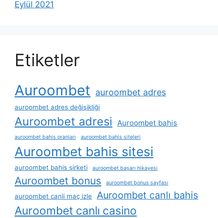
Eylül 2021
Etiketler
Auroombet
auroombet adres
auroombet adres değişikliği
Auroombet adresi
Auroombet bahis
auroombet bahis oranları
auroombet bahis siteleri
Auroombet bahis sitesi
auroombet bahis şirketi
auroombet başarı hikayesi
Auroombet bonus
auroombet bonus sayfası
Auroombet canlı bahis
auroombet canli maç izle
Auroombet canlı casino