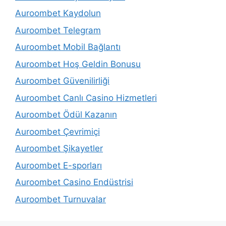
Auroombet Kaydolun
Auroombet Telegram
Auroombet Mobil Bağlantı
Auroombet Hoş Geldin Bonusu
Auroombet Güvenilirliği
Auroombet Canlı Casino Hizmetleri
Auroombet Ödül Kazanın
Auroombet Çevrimiçi
Auroombet Şikayetler
Auroombet E-sporları
Auroombet Casino Endüstrisi
Auroombet Turnuvalar