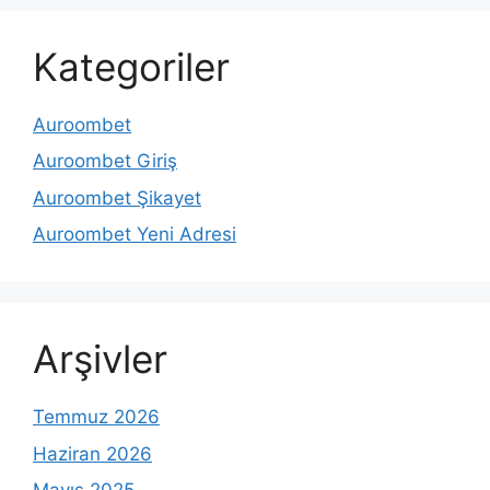
Kategoriler
Auroombet
Auroombet Giriş
Auroombet Şikayet
Auroombet Yeni Adresi
Arşivler
Temmuz 2026
Haziran 2026