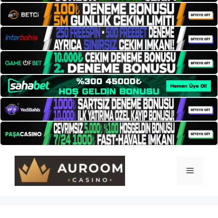
İçeriğe
atla
Menü