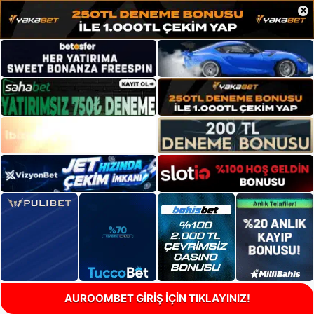
×
AUROOMBET GİRİŞ İÇİN TIKLAYINIZ!