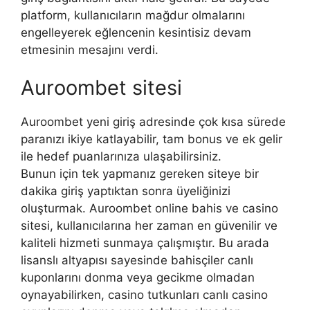
platform, kullanıcıların mağdur olmalarını
engelleyerek eğlencenin kesintisiz devam
etmesinin mesajını verdi.
Auroombet sitesi
Auroombet yeni giriş adresinde çok kısa sürede
paranızı ikiye katlayabilir, tam bonus ve ek gelir
ile hedef puanlarınıza ulaşabilirsiniz.
Bunun için tek yapmanız gereken siteye bir
dakika giriş yaptıktan sonra üyeliğinizi
oluşturmak. Auroombet online bahis ve casino
sitesi, kullanıcılarına her zaman en güvenilir ve
kaliteli hizmeti sunmaya çalışmıştır. Bu arada
lisanslı altyapısı sayesinde bahisçiler canlı
kuponlarını donma veya gecikme olmadan
oynayabilirken, casino tutkunları canlı casino