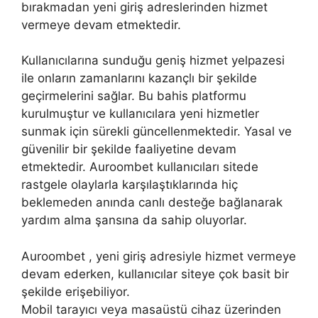
bırakmadan yeni giriş adreslerinden hizmet
vermeye devam etmektedir.
Kullanıcılarına sunduğu geniş hizmet yelpazesi
ile onların zamanlarını kazançlı bir şekilde
geçirmelerini sağlar. Bu bahis platformu
kurulmuştur ve kullanıcılara yeni hizmetler
sunmak için sürekli güncellenmektedir. Yasal ve
güvenilir bir şekilde faaliyetine devam
etmektedir. Auroombet kullanıcıları sitede
rastgele olaylarla karşılaştıklarında hiç
beklemeden anında canlı desteğe bağlanarak
yardım alma şansına da sahip oluyorlar.
Auroombet , yeni giriş adresiyle hizmet vermeye
devam ederken, kullanıcılar siteye çok basit bir
şekilde erişebiliyor.
Mobil tarayıcı veya masaüstü cihaz üzerinden