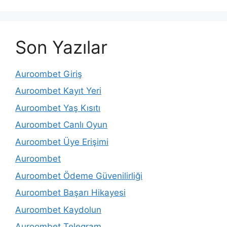
Son Yazılar
Auroombet Giriş
Auroombet Kayıt Yeri
Auroombet Yaş Kısıtı
Auroombet Canlı Oyun
Auroombet Üye Erişimi
Auroombet
Auroombet Ödeme Güvenilirliği
Auroombet Başarı Hikayesi
Auroombet Kaydolun
Auroombet Telegram