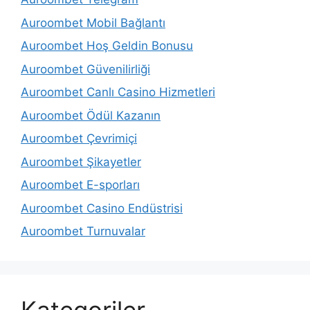
Auroombet Mobil Bağlantı
Auroombet Hoş Geldin Bonusu
Auroombet Güvenilirliği
Auroombet Canlı Casino Hizmetleri
Auroombet Ödül Kazanın
Auroombet Çevrimiçi
Auroombet Şikayetler
Auroombet E-sporları
Auroombet Casino Endüstrisi
Auroombet Turnuvalar