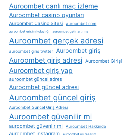
Auroombet canlı maç izleme
Auroombet casino oyunları
Auroombet Casino Sitesi
auroombet com
auroombet erişim kolaylığı
auroombet gelir artırma
Auroombet gerçek adresi
Auroombet giriş
auroombet giris twitter
Auroombet giriş adresi
Auroombet Girişi
Auroombet giriş yap
auroombet güncel adres
Auroombet güncel adresi
Auroombet güncel giriş
Auroombet Güncel Giriş Adresi
Auroombet güvenilir mi
auroombet güvenlir mi
Auroombet Hakkında
auroombet instagram
auroombet i̇yi tasarım