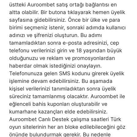
üstteki Auroombet satış ortağı bağlantısı en
altta olabilir. Bir butona tıklayarak hemen üyelik
sayfasına gidebilirsiniz. Önce bir ülke ve para
birimi seçmeniz istenir, sonraki adımda kullanıcı
adınızı ve şifrenizi oluşturun. Bu adımı
tamamladıktan sonra e-posta adresinizi, cep
telefonu verilerinizi girin ve 18 yaşından büyük
olduğunuzu ve reklam ve promosyonlardan
haberdar olmak istediğinizi onaylayın.
Telefonunuza gelen SMS kodunu girerek üyelik
işlemine devam edebilirsiniz. Bu aşamada
kişisel verilerinizi tanımladıktan sonra üyelik
süreciniz tamamlanmış olacaktır. Auroombet ile
eğlenceli bahis kuponları oluşturabilir ve
kumarhane kazançları elde edebilirsiniz.
Auroombet Canlı Destek çalışma saatleri Türk
oyun sitelerinin her an bloke edilebileceğini göz
önünde bulundurmak gerekir. Bu nedenle