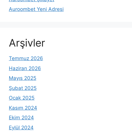
Auroombet Yeni Adresi
Arşivler
Temmuz 2026
Haziran 2026
Mayıs 2025
Şubat 2025
Ocak 2025
Kasım 2024
Ekim 2024
Eylül 2024