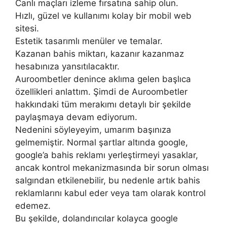
Canlı maçları izleme fırsatına sahip olun.
Hızlı, güzel ve kullanımı kolay bir mobil web
sitesi.
Estetik tasarımlı menüler ve temalar.
Kazanan bahis miktarı, kazanır kazanmaz
hesabınıza yansıtılacaktır.
Auroombetler denince aklıma gelen başlıca
özellikleri anlattım. Şimdi de Auroombetler
hakkındaki tüm merakımı detaylı bir şekilde
paylaşmaya devam ediyorum.
Nedenini söyleyeyim, umarım başınıza
gelmemiştir. Normal şartlar altında google,
google’a bahis reklamı yerleştirmeyi yasaklar,
ancak kontrol mekanizmasında bir sorun olması
salgından etkilenebilir, bu nedenle artık bahis
reklamlarını kabul eder veya tam olarak kontrol
edemez.
Bu şekilde, dolandırıcılar kolayca google