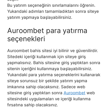
Bu yatırım seçeneğinin sınırlamalarını öğrenin.
Yukarıdaki adımları tamamladıktan sonra siteye
yatırım yapmaya başlayabilirsiniz.
Auroombet para yatırma
seçenekleri
Auroombet bahis sitesi iyi bilinir ve güvenilirdir.
Sitedeki içeriği kullanmak için siteye giriş
yapmalısınız. Bahis sitesine giriş yaptıktan sonra
sitenin içeriğini kullanmaya başlayabilirsiniz.
Yukarıdaki para yatırma seçeneklerini kullanarak
siteye sorunsuz bir şekilde yatırım yapma
imkanına sahip olacaksınız. Sadece web
sitesine giriş yaptıktan sonra
Auroombet
web
sitesindeki uygulamaları ve içeriği kullanma
fırsatına sahip olacaksınız.