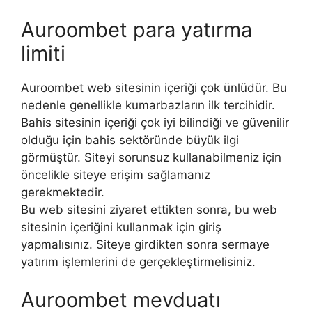
Auroombet para yatırma
limiti
Auroombet web sitesinin içeriği çok ünlüdür. Bu
nedenle genellikle kumarbazların ilk tercihidir.
Bahis sitesinin içeriği çok iyi bilindiği ve güvenilir
olduğu için bahis sektöründe büyük ilgi
görmüştür. Siteyi sorunsuz kullanabilmeniz için
öncelikle siteye erişim sağlamanız
gerekmektedir.
Bu web sitesini ziyaret ettikten sonra, bu web
sitesinin içeriğini kullanmak için giriş
yapmalısınız. Siteye girdikten sonra sermaye
yatırım işlemlerini de gerçekleştirmelisiniz.
Auroombet mevduatı