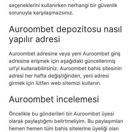
seçeneklerini kullanırken herhangi bir güvenlik
sorunuyla karşılaşmazsınız.
Auroombet depozitosu nasıl
yapılır adresi
Auroombet adresine veya yeni Auroombet giriş
adresine erişmek için aşağıdaki güncellenmiş
url’yi kullanabilirsiniz. Auroombet bahis sitesinin
adresi her hafta değiştiğinden, yeni adresi
girmek için lütfen web sitemizi kullanın.
Auroombet incelemesi
Öncelikle bu gönderileri bir Auroombet üyesi
olarak paylaştığımı belirtmeliyim. Bu paylaşımları
hemen hemen tüm bahis sitelerine üyeliği olan