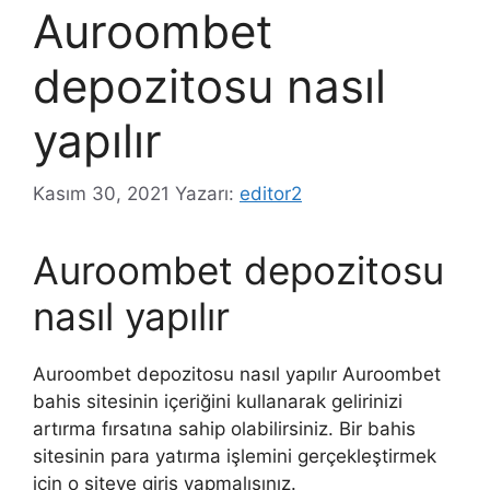
Auroombet
depozitosu nasıl
yapılır
Kasım 30, 2021
Yazarı:
editor2
Auroombet depozitosu
nasıl yapılır
Auroombet depozitosu nasıl yapılır Auroombet
bahis sitesinin içeriğini kullanarak gelirinizi
artırma fırsatına sahip olabilirsiniz. Bir bahis
sitesinin para yatırma işlemini gerçekleştirmek
için o siteye giriş yapmalısınız.