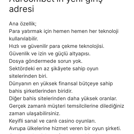
adresi
Ana özellik;
Para yatırmak için hemen hemen her teknoloji
kullanılabilir.
Hızlı ve güvenilir para çekme teknolojisi.
Güvenlik ve izin ve güçlü altyapısı.
Dosya göndermede sorun yok.
Sektördeki en az şikâyete sahip oyun
sitelerinden biri.
Dünyanın en yüksek finansal bütçeye sahip
bahis şirketlerinden biridir.
Diğer bahis sitelerinden daha yüksek oranlar.
Gerçek zamanlı müşteri temsilcilerine dilediğiniz
zaman ulaşabilirsiniz.
Keyifli sanal ve canlı casino oyunları.
Avrupa ülkelerine hizmet veren bir oyun şirketi.