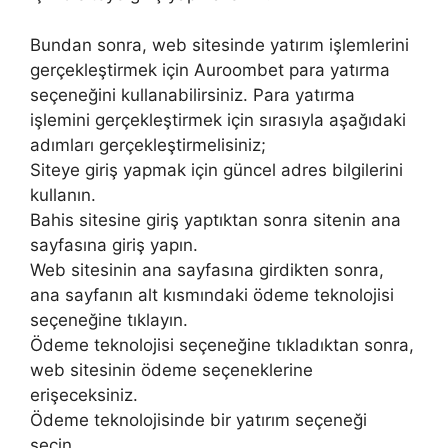
Bundan sonra, web sitesinde yatırım işlemlerini
gerçekleştirmek için Auroombet para yatırma
seçeneğini kullanabilirsiniz. Para yatırma
işlemini gerçekleştirmek için sırasıyla aşağıdaki
adımları gerçekleştirmelisiniz;
Siteye giriş yapmak için güncel adres bilgilerini
kullanın.
Bahis sitesine giriş yaptıktan sonra sitenin ana
sayfasına giriş yapın.
Web sitesinin ana sayfasına girdikten sonra,
ana sayfanın alt kısmındaki ödeme teknolojisi
seçeneğine tıklayın.
Ödeme teknolojisi seçeneğine tıkladıktan sonra,
web sitesinin ödeme seçeneklerine
erişeceksiniz.
Ödeme teknolojisinde bir yatırım seçeneği
seçin.