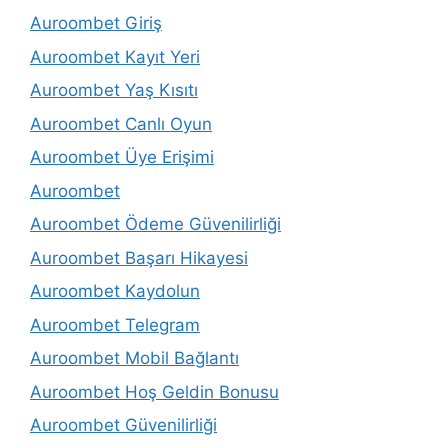
Auroombet Giriş
Auroombet Kayıt Yeri
Auroombet Yaş Kısıtı
Auroombet Canlı Oyun
Auroombet Üye Erişimi
Auroombet
Auroombet Ödeme Güvenilirliği
Auroombet Başarı Hikayesi
Auroombet Kaydolun
Auroombet Telegram
Auroombet Mobil Bağlantı
Auroombet Hoş Geldin Bonusu
Auroombet Güvenilirliği