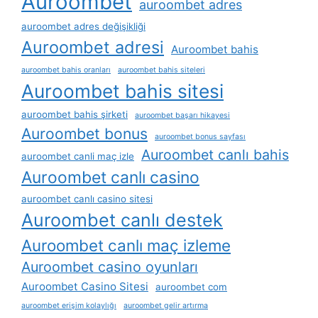
Auroombet
auroombet adres
auroombet adres değişikliği
Auroombet adresi
Auroombet bahis
auroombet bahis oranları
auroombet bahis siteleri
Auroombet bahis sitesi
auroombet bahis şirketi
auroombet başarı hikayesi
Auroombet bonus
auroombet bonus sayfası
Auroombet canlı bahis
auroombet canli maç izle
Auroombet canlı casino
auroombet canlı casino sitesi
Auroombet canlı destek
Auroombet canlı maç izleme
Auroombet casino oyunları
Auroombet Casino Sitesi
auroombet com
auroombet erişim kolaylığı
auroombet gelir artırma