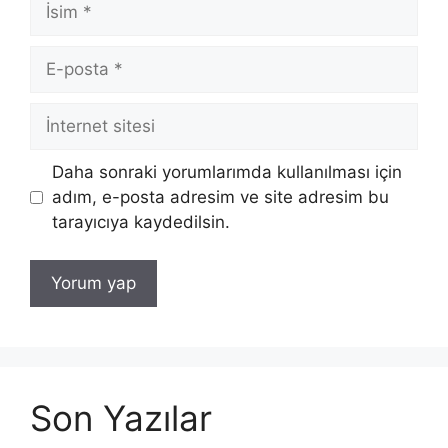
E-
posta
İnternet
sitesi
Daha sonraki yorumlarımda kullanılması için
adım, e-posta adresim ve site adresim bu
tarayıcıya kaydedilsin.
Son Yazılar