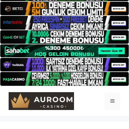
İçeriğe
atla
Menü