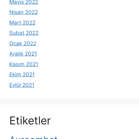
Mayıs 2022
Nisan 2022
Mart 2022
Şubat 2022
Ocak 2022
Aralık 2021
Kasım 2021
Ekim 2021
Eylül 2021
Etiketler