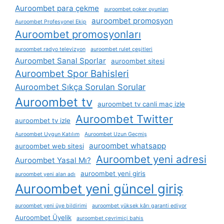
Auroombet para çekme
auroombet poker oyunları
auroombet promosyon
Auroombet Profesyonel Ekip
Auroombet promosyonları
auroombet radyo televizyon
auroombet rulet çeşitleri
Auroombet Sanal Sporlar
auroombet sitesi
Auroombet Spor Bahisleri
Auroombet Sıkça Sorulan Sorular
Auroombet tv
auroombet tv canli maç izle
Auroombet Twitter
auroombet tv izle
Auroombet Uygun Katılım
Auroombet Uzun Geçmiş
auroombet whatsapp
auroombet web sitesi
Auroombet yeni adresi
Auroombet Yasal Mı?
auroombet yeni giris
auroombet yeni alan adı
Auroombet yeni güncel giriş
auroombet yeni üye bildirimi
auroombet yüksek kârı garanti ediyor
Auroombet Üyelik
auroombet çevrimiçi bahis