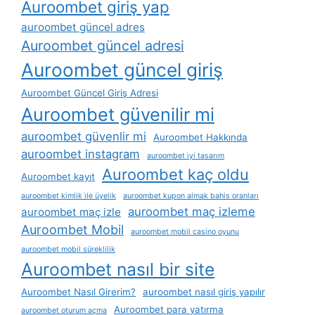
Auroombet giriş yap
auroombet güncel adres
Auroombet güncel adresi
Auroombet güncel giriş
Auroombet Güncel Giriş Adresi
Auroombet güvenilir mi
auroombet güvenlir mi
Auroombet Hakkında
auroombet instagram
auroombet i̇yi tasarım
Auroombet kaç oldu
Auroombet kayıt
auroombet kimlik i̇le üyelik
auroombet kupon almak bahis oranları
auroombet maç izleme
auroombet maç izle
Auroombet Mobil
auroombet mobil casino oyunu
auroombet mobil süreklilik
Auroombet nasıl bir site
Auroombet Nasıl Girerim?
auroombet nasıl giriş yapılır
Auroombet para yatırma
auroombet oturum açma