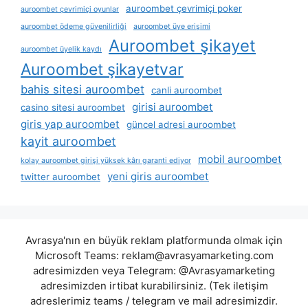
auroombet çevrimiçi poker
auroombet çevrimiçi oyunlar
auroombet ödeme güvenilirliği
auroombet üye erişimi
Auroombet şikayet
auroombet üyelik kaydı
Auroombet şikayetvar
bahis sitesi auroombet
canli auroombet
girisi auroombet
casino sitesi auroombet
giris yap auroombet
güncel adresi auroombet
kayit auroombet
mobil auroombet
kolay auroombet girişi yüksek kârı garanti ediyor
yeni giris auroombet
twitter auroombet
Avrasya'nın en büyük reklam platformunda olmak için
Microsoft Teams:
reklam@avrasyamarketing.com
adresimizden veya Telegram: @Avrasyamarketing
adresimizden irtibat kurabilirsiniz. (Tek iletişim
adreslerimiz teams / telegram ve mail adresimizdir.