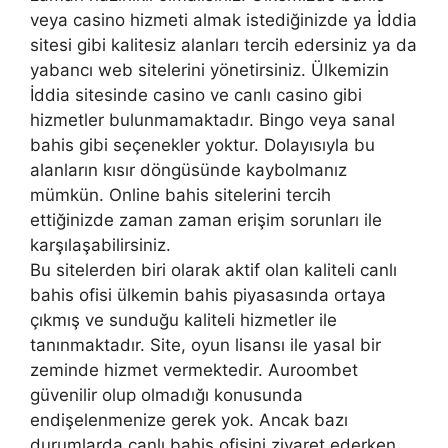
veya casino hizmeti almak istediğinizde ya İddia
sitesi gibi kalitesiz alanları tercih edersiniz ya da
yabancı web sitelerini yönetirsiniz. Ülkemizin
İddia sitesinde casino ve canlı casino gibi
hizmetler bulunmamaktadır. Bingo veya sanal
bahis gibi seçenekler yoktur. Dolayısıyla bu
alanların kısır döngüsünde kaybolmanız
mümkün. Online bahis sitelerini tercih
ettiğinizde zaman zaman erişim sorunları ile
karşılaşabilirsiniz.
Bu sitelerden biri olarak aktif olan kaliteli canlı
bahis ofisi ülkemin bahis piyasasında ortaya
çıkmış ve sunduğu kaliteli hizmetler ile
tanınmaktadır. Site, oyun lisansı ile yasal bir
zeminde hizmet vermektedir. Auroombet
güvenilir olup olmadığı konusunda
endişelenmenize gerek yok. Ancak bazı
durumlarda canlı bahis ofisini ziyaret ederken