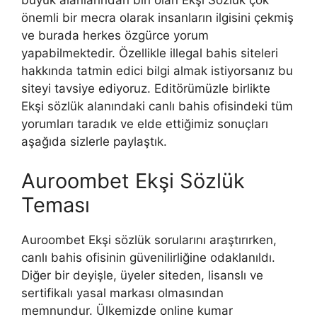
büyük alanlarından biri olan Ekşi Sözlük çok
önemli bir mecra olarak insanların ilgisini çekmiş
ve burada herkes özgürce yorum
yapabilmektedir. Özellikle illegal bahis siteleri
hakkında tatmin edici bilgi almak istiyorsanız bu
siteyi tavsiye ediyoruz. Editörümüzle birlikte
Ekşi sözlük alanındaki canlı bahis ofisindeki tüm
yorumları taradık ve elde ettiğimiz sonuçları
aşağıda sizlerle paylaştık.
Auroombet Ekşi Sözlük
Teması
Auroombet Ekşi sözlük sorularını araştırırken,
canlı bahis ofisinin güvenilirliğine odaklanıldı.
Diğer bir deyişle, üyeler siteden, lisanslı ve
sertifikalı yasal markası olmasından
memnundur. Ülkemizde online kumar