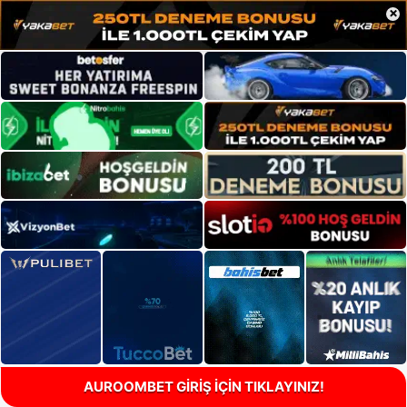
×
AUROOMBET GİRİŞ İÇİN TIKLAYINIZ!