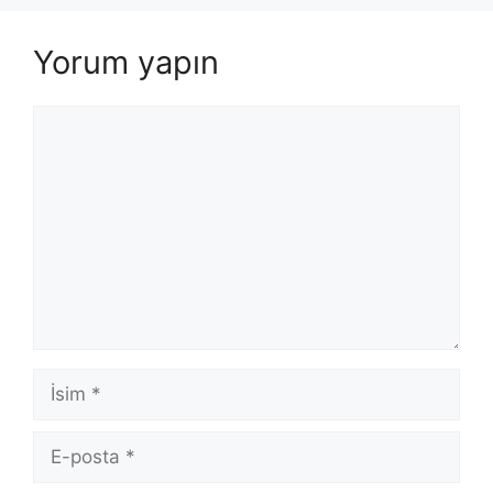
Yorum yapın
Yorum
İsim
E-
posta