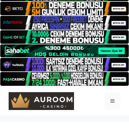
İçeriğe
atla
Menü