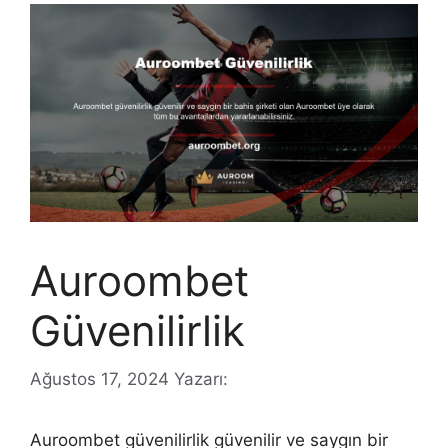
Auroombet
Güvenilirlik
Ağustos 17, 2024
Yazarı:
Auroombet güvenilirlik güvenilir ve saygın bir