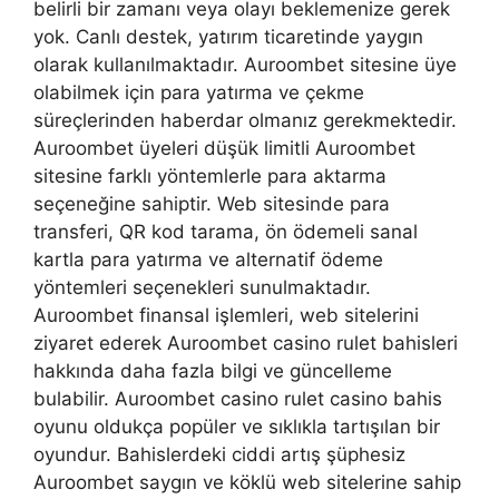
belirli bir zamanı veya olayı beklemenize gerek
yok. Canlı destek, yatırım ticaretinde yaygın
olarak kullanılmaktadır. Auroombet sitesine üye
olabilmek için para yatırma ve çekme
süreçlerinden haberdar olmanız gerekmektedir.
Auroombet üyeleri düşük limitli Auroombet
sitesine farklı yöntemlerle para aktarma
seçeneğine sahiptir. Web sitesinde para
transferi, QR kod tarama, ön ödemeli sanal
kartla para yatırma ve alternatif ödeme
yöntemleri seçenekleri sunulmaktadır.
Auroombet finansal işlemleri, web sitelerini
ziyaret ederek Auroombet casino rulet bahisleri
hakkında daha fazla bilgi ve güncelleme
bulabilir. Auroombet casino rulet casino bahis
oyunu oldukça popüler ve sıklıkla tartışılan bir
oyundur. Bahislerdeki ciddi artış şüphesiz
Auroombet saygın ve köklü web sitelerine sahip