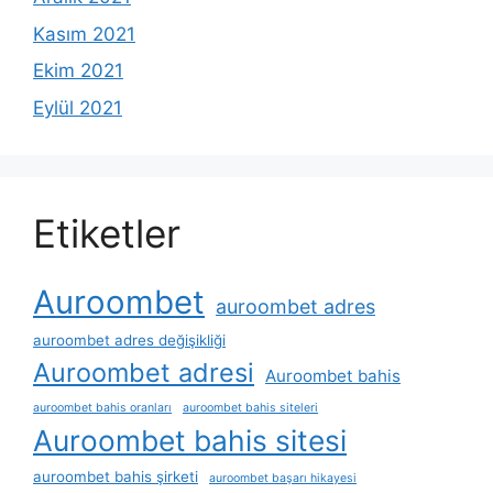
Kasım 2021
Ekim 2021
Eylül 2021
Etiketler
Auroombet
auroombet adres
auroombet adres değişikliği
Auroombet adresi
Auroombet bahis
auroombet bahis oranları
auroombet bahis siteleri
Auroombet bahis sitesi
auroombet bahis şirketi
auroombet başarı hikayesi