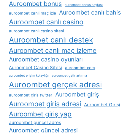
Auroombet bonus
auroombet bonus sayfası
Auroombet canlı bahis
auroombet canli maç izle
Auroombet canlı casino
auroombet canlı casino sitesi
Auroombet canlı destek
Auroombet canlı maç izleme
Auroombet casino oyunları
Auroombet Casino Sitesi
auroombet com
auroombet erişim kolaylığı
auroombet gelir artırma
Auroombet gerçek adresi
Auroombet giriş
auroombet giris twitter
Auroombet giriş adresi
Auroombet Girişi
Auroombet giriş yap
auroombet güncel adres
Auroombet güncel adresi