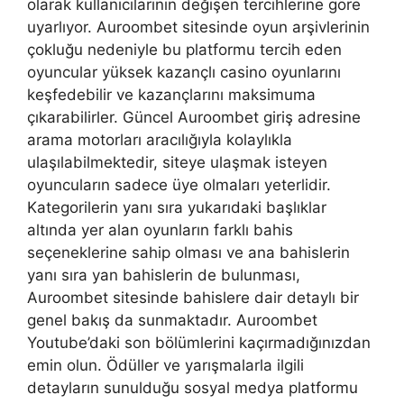
olarak kullanıcılarının değişen tercihlerine göre
uyarlıyor. Auroombet sitesinde oyun arşivlerinin
çokluğu nedeniyle bu platformu tercih eden
oyuncular yüksek kazançlı casino oyunlarını
keşfedebilir ve kazançlarını maksimuma
çıkarabilirler. Güncel Auroombet giriş adresine
arama motorları aracılığıyla kolaylıkla
ulaşılabilmektedir, siteye ulaşmak isteyen
oyuncuların sadece üye olmaları yeterlidir.
Kategorilerin yanı sıra yukarıdaki başlıklar
altında yer alan oyunların farklı bahis
seçeneklerine sahip olması ve ana bahislerin
yanı sıra yan bahislerin de bulunması,
Auroombet sitesinde bahislere dair detaylı bir
genel bakış da sunmaktadır. Auroombet
Youtube’daki son bölümlerini kaçırmadığınızdan
emin olun. Ödüller ve yarışmalarla ilgili
detayların sunulduğu sosyal medya platformu