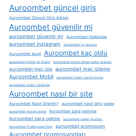
Auroombet güncel giriş
Auroombet Güncel Giriş Adresi
Auroombet güvenilir mi
auroombet güvenlir mi
Auroombet Hakkında
auroombet instagram
auroombet i̇yi tasarım
Auroombet kaç oldu
Auroombet kayıt
auroombet kimlik i̇le üyelik
auroombet kupon almak bahis oranları
auroombet maç izleme
auroombet maç izle
Auroombet Mobil
auroombet mobil casino oyunu
auroombet mobil süreklilik
Auroombet nasıl bir site
Auroombet Nasıl Girerim?
auroombet nasıl giriş yapılır
Auroombet para yatırma
auroombet oturum açma
Auroombet para çekme
auroombet poker oyunları
auroombet promosyon
Auroombet Profesyonel Ekip
Auroombet promosyonları