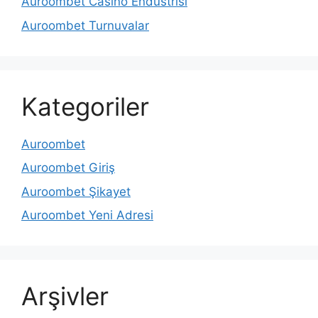
Auroombet Casino Endüstrisi
Auroombet Turnuvalar
Kategoriler
Auroombet
Auroombet Giriş
Auroombet Şikayet
Auroombet Yeni Adresi
Arşivler