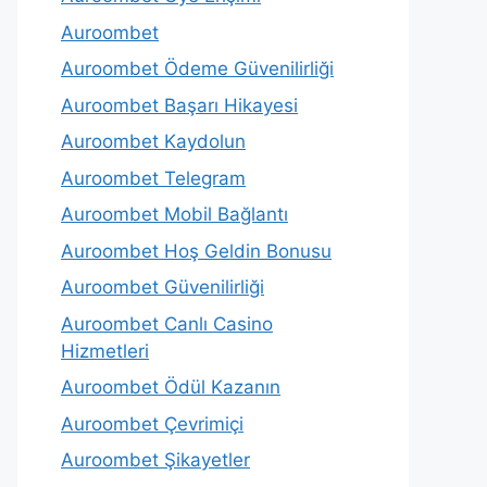
Auroombet
Auroombet Ödeme Güvenilirliği
Auroombet Başarı Hikayesi
Auroombet Kaydolun
Auroombet Telegram
Auroombet Mobil Bağlantı
Auroombet Hoş Geldin Bonusu
Auroombet Güvenilirliği
Auroombet Canlı Casino
Hizmetleri
Auroombet Ödül Kazanın
Auroombet Çevrimiçi
Auroombet Şikayetler