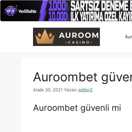
İçeriğe
atla
Aur
Auroombet güven
Aralık 30, 2021
Yazarı:
editor2
Auroombet güvenli mi