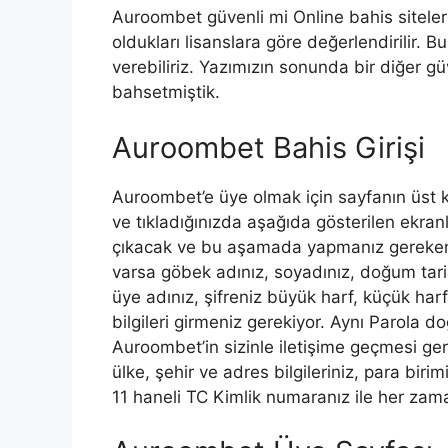
Auroombet güvenli mi Online bahis sitelerin
oldukları lisanslara göre değerlendirilir. 
verebiliriz. Yazımızın sonunda bir diğer 
bahsetmiştik.
Auroombet Bahis Girişi
Auroombet’e üye olmak için sayfanın üst k
ve tıkladığınızda aşağıda gösterilen ekran
çıkacak ve bu aşamada yapmanız gereken 
varsa göbek adınız, soyadınız, doğum tarihi
üye adınız, şifreniz büyük harf, küçük ha
bilgileri girmeniz gerekiyor. Aynı Parola d
Auroombet’in sizinle iletişime geçmesi ge
ülke, şehir ve adres bilgileriniz, para bir
11 haneli TC Kimlik numaranız ile her zaman