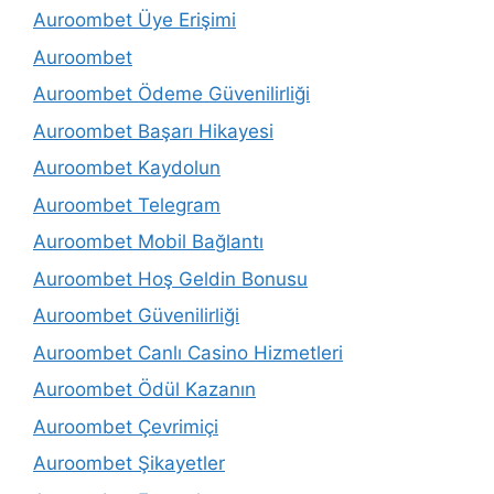
Auroombet Üye Erişimi
Auroombet
Auroombet Ödeme Güvenilirliği
Auroombet Başarı Hikayesi
Auroombet Kaydolun
Auroombet Telegram
Auroombet Mobil Bağlantı
Auroombet Hoş Geldin Bonusu
Auroombet Güvenilirliği
Auroombet Canlı Casino Hizmetleri
Auroombet Ödül Kazanın
Auroombet Çevrimiçi
Auroombet Şikayetler