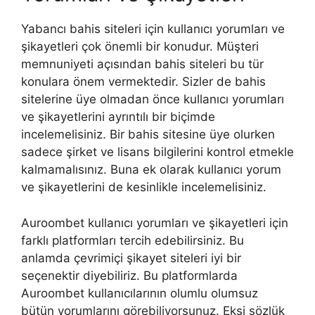
Yabancı bahis siteleri için kullanıcı yorumları ve
şikayetleri çok önemli bir konudur. Müşteri
memnuniyeti açısından bahis siteleri bu tür
konulara önem vermektedir. Sizler de bahis
sitelerine üye olmadan önce kullanıcı yorumları
ve şikayetlerini ayrıntılı bir biçimde
incelemelisiniz. Bir bahis sitesine üye olurken
sadece şirket ve lisans bilgilerini kontrol etmekle
kalmamalısınız. Buna ek olarak kullanıcı yorum
ve şikayetlerini de kesinlikle incelemelisiniz.
Auroombet kullanıcı yorumları ve şikayetleri için
farklı platformları tercih edebilirsiniz. Bu
anlamda çevrimiçi şikayet siteleri iyi bir
seçenektir diyebiliriz. Bu platformlarda
Auroombet kullanıcılarının olumlu olumsuz
bütün yorumlarını görebiliyorsunuz. Ekşi sözlük