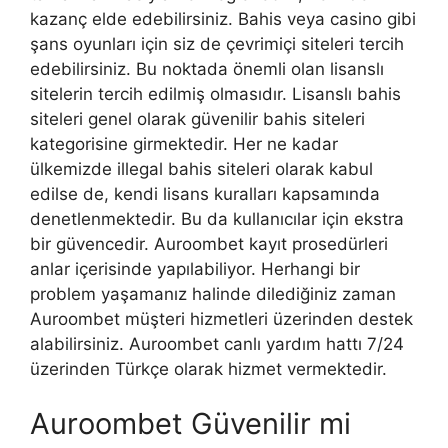
kazanç elde edebilirsiniz. Bahis veya casino gibi
şans oyunları için siz de çevrimiçi siteleri tercih
edebilirsiniz. Bu noktada önemli olan lisanslı
sitelerin tercih edilmiş olmasıdır. Lisanslı bahis
siteleri genel olarak güvenilir bahis siteleri
kategorisine girmektedir. Her ne kadar
ülkemizde illegal bahis siteleri olarak kabul
edilse de, kendi lisans kuralları kapsamında
denetlenmektedir. Bu da kullanıcılar için ekstra
bir güvencedir. Auroombet kayıt prosedürleri
anlar içerisinde yapılabiliyor. Herhangi bir
problem yaşamanız halinde dilediğiniz zaman
Auroombet müşteri hizmetleri üzerinden destek
alabilirsiniz. Auroombet canlı yardım hattı 7/24
üzerinden Türkçe olarak hizmet vermektedir.
Auroombet Güvenilir mi