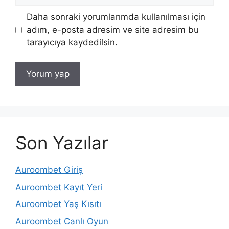
Daha sonraki yorumlarımda kullanılması için
adım, e-posta adresim ve site adresim bu
tarayıcıya kaydedilsin.
Son Yazılar
Auroombet Giriş
Auroombet Kayıt Yeri
Auroombet Yaş Kısıtı
Auroombet Canlı Oyun