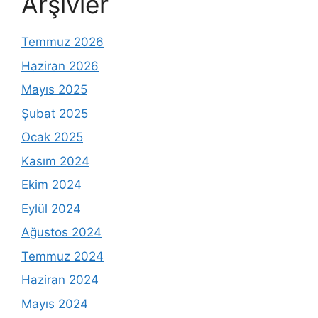
Arşivler
Temmuz 2026
Haziran 2026
Mayıs 2025
Şubat 2025
Ocak 2025
Kasım 2024
Ekim 2024
Eylül 2024
Ağustos 2024
Temmuz 2024
Haziran 2024
Mayıs 2024