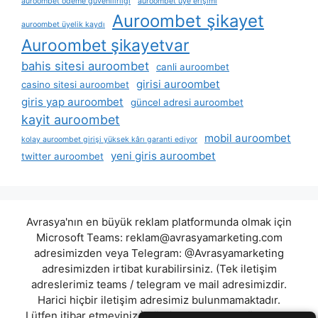
auroombet ödeme güvenilirliği
auroombet üye erişimi
Auroombet şikayet
auroombet üyelik kaydı
Auroombet şikayetvar
bahis sitesi auroombet
canli auroombet
girisi auroombet
casino sitesi auroombet
giris yap auroombet
güncel adresi auroombet
kayit auroombet
mobil auroombet
kolay auroombet girişi yüksek kârı garanti ediyor
yeni giris auroombet
twitter auroombet
Avrasya'nın en büyük reklam platformunda olmak için
Microsoft Teams:
reklam@avrasyamarketing.com
adresimizden veya Telegram: @Avrasyamarketing
adresimizden irtibat kurabilirsiniz. (Tek iletişim
adreslerimiz teams / telegram ve mail adresimizdir.
Harici hiçbir iletişim adresimiz bulunmamaktadır.
Lütfen itibar etmeyiniz.) Türkiye yasalarına göre 7258