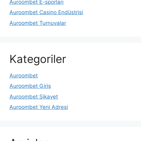
Auroombet E-sporları
Auroombet Casino Endüstrisi
Auroombet Turnuvalar
Kategoriler
Auroombet
Auroombet Giriş
Auroombet Şikayet
Auroombet Yeni Adresi