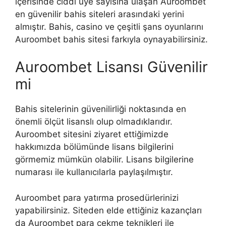
içerisinde ciddi üye sayısına ulaşan Auroombet
en güvenilir bahis siteleri arasındaki yerini
almıştır. Bahis, casino ve çeşitli şans oyunlarını
Auroombet bahis sitesi farkıyla oynayabilirsiniz.
Auroombet Lisansı Güvenilir
mi
Bahis sitelerinin güvenilirliği noktasında en
önemli ölçüt lisanslı olup olmadıklarıdır.
Auroombet sitesini ziyaret ettiğimizde
hakkımızda bölümünde lisans bilgilerini
görmemiz mümkün olabilir. Lisans bilgilerine
numarası ile kullanıcılarla paylaşılmıştır.
Auroombet para yatırma prosedürlerinizi
yapabilirsiniz. Siteden elde ettiğiniz kazançları
da Auroombet para çekme teknikleri ile