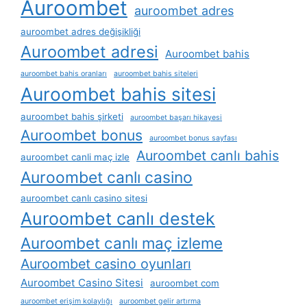
Auroombet
auroombet adres
auroombet adres değişikliği
Auroombet adresi
Auroombet bahis
auroombet bahis oranları
auroombet bahis siteleri
Auroombet bahis sitesi
auroombet bahis şirketi
auroombet başarı hikayesi
Auroombet bonus
auroombet bonus sayfası
Auroombet canlı bahis
auroombet canli maç izle
Auroombet canlı casino
auroombet canlı casino sitesi
Auroombet canlı destek
Auroombet canlı maç izleme
Auroombet casino oyunları
Auroombet Casino Sitesi
auroombet com
auroombet erişim kolaylığı
auroombet gelir artırma