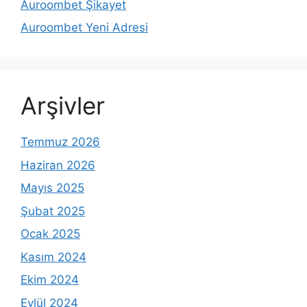
Auroombet Şikayet
Auroombet Yeni Adresi
Arşivler
Temmuz 2026
Haziran 2026
Mayıs 2025
Şubat 2025
Ocak 2025
Kasım 2024
Ekim 2024
Eylül 2024