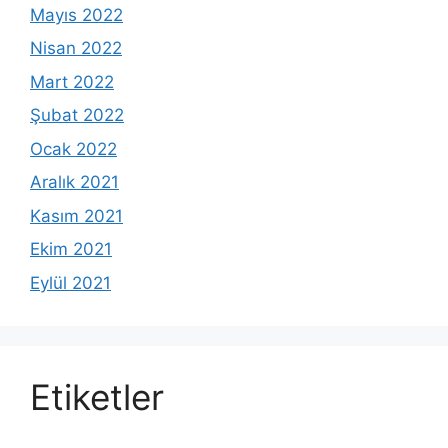
Mayıs 2022
Nisan 2022
Mart 2022
Şubat 2022
Ocak 2022
Aralık 2021
Kasım 2021
Ekim 2021
Eylül 2021
Etiketler