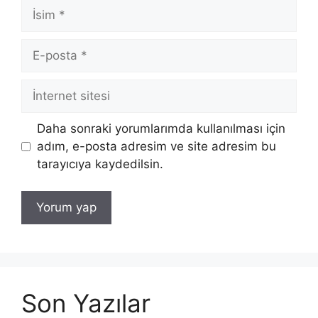
İsim
E-
posta
İnternet
sitesi
Daha sonraki yorumlarımda kullanılması için
adım, e-posta adresim ve site adresim bu
tarayıcıya kaydedilsin.
Son Yazılar