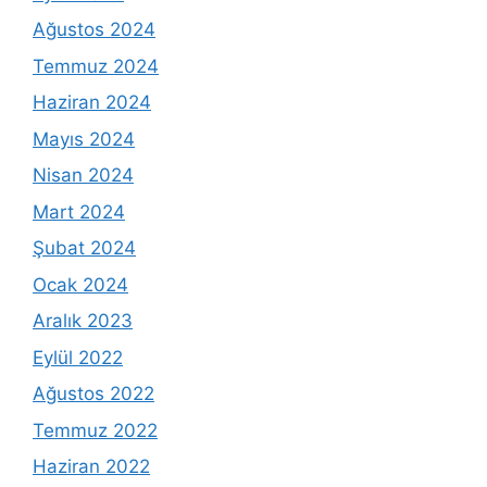
Ağustos 2024
Temmuz 2024
Haziran 2024
Mayıs 2024
Nisan 2024
Mart 2024
Şubat 2024
Ocak 2024
Aralık 2023
Eylül 2022
Ağustos 2022
Temmuz 2022
Haziran 2022