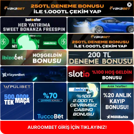
×
AUROOMBET GİRİŞ İÇİN TIKLAYINIZ!