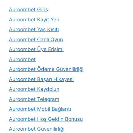
Auroombet Giriş
Auroombet Kayıt Yeri
Auroombet Yaş Kısıtı
Auroombet Canlı Oyun
Auroombet Üye Erişimi
Auroombet
Auroombet Ödeme Güvenilirliği
Auroombet Başarı Hikayesi
Auroombet Kaydolun
Auroombet Telegram
Auroombet Mobil Bağlantı
Auroombet Hoş Geldin Bonusu
Auroombet Güvenilirliği