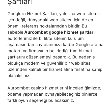
Şartları
Google’ın Hizmet Şartları, yalnızca web sitemiz
için değil, dünyadaki web siteleri için de en
önemli referans noktalarından biridir. Bu
sebeple
Auroombet google hizmet şartları
editörlerimiz ile birlikte sitenin kurulum
aşamasından sayfalarımıza kadar Google arama
motoru ve firmasının belirlediği tüm hizmet
şartlarını düzenlemeyi başardık. Bu nedenle
oldukça modern ve güvenilir bir web sitesi
üzerinden kaliteli bir hizmet alma fırsatına sahip
olacaksınız.
Auroombet casino hizmetlerini incelediğimizde,
ödeme yapmadan oynayabileceğiniz binlerce
farklı oyun seçeneği bulacaksınız.