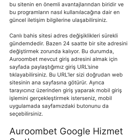
bu sitenin en önemli avantajlarından biridir ve
bu programların nasıl kullanılacağına dair en
güncel iletişim bilgilerine ulaşabilirsiniz.
Canlı bahis sitesi adres değişiklikleri sürekli
gündemdedir. Bazen 24 saatte bir site adresini
değiştirmek zorunda kalıyor. Bu durumda,
Auroombet mevcut giriş adresini almak için
sayfada paylaştığımız giriş URL’sine
tıklayabilirsiniz. Bu URL’ler sizi doğrudan web
sitesinin ana sayfasına götürür. Ayrıca
tarayıcınız üzerinden giriş yaparak mobil giriş
işlemini gerçekleştirmek isterseniz, mobil
uygulamada sayfamızdaki butonunu da
seçebilirsiniz.
Auroombet Google Hizmet