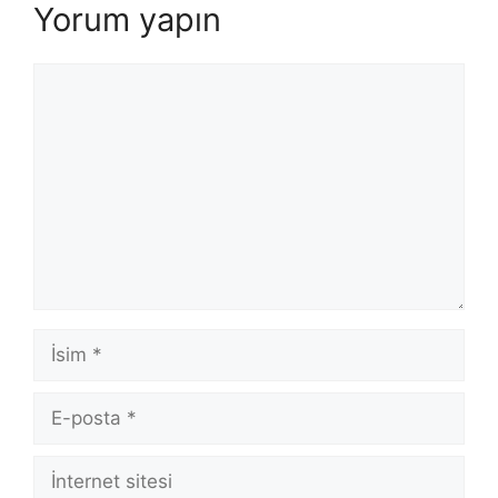
Yorum yapın
Yorum
İsim
E-
posta
İnternet
sitesi