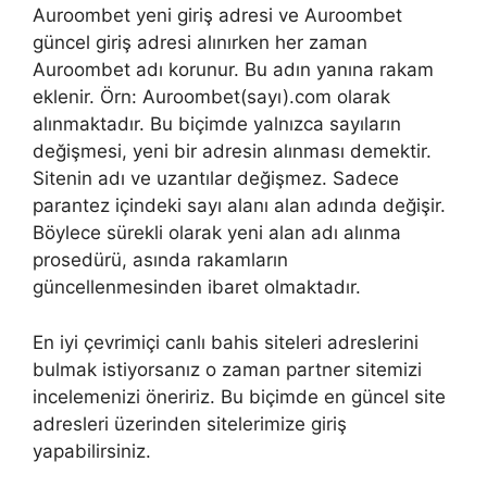
Auroombet yeni giriş adresi ve Auroombet
güncel giriş adresi alınırken her zaman
Auroombet adı korunur. Bu adın yanına rakam
eklenir. Örn: Auroombet(sayı).com olarak
alınmaktadır. Bu biçimde yalnızca sayıların
değişmesi, yeni bir adresin alınması demektir.
Sitenin adı ve uzantılar değişmez. Sadece
parantez içindeki sayı alanı alan adında değişir.
Böylece sürekli olarak yeni alan adı alınma
prosedürü, asında rakamların
güncellenmesinden ibaret olmaktadır.
En iyi çevrimiçi canlı bahis siteleri adreslerini
bulmak istiyorsanız o zaman partner sitemizi
incelemenizi öneririz. Bu biçimde en güncel site
adresleri üzerinden sitelerimize giriş
yapabilirsiniz.