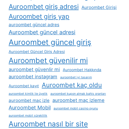
Auroombet giriş adresi
Auroombet Girişi
Auroombet giriş yap
auroombet güncel adres
Auroombet güncel adresi
Auroombet güncel giriş
Auroombet Güncel Giriş Adresi
Auroombet güvenilir mi
auroombet güvenlir mi
Auroombet Hakkında
auroombet instagram
auroombet i̇yi tasarım
Auroombet kaç oldu
Auroombet kayıt
auroombet kimlik i̇le üyelik
auroombet kupon almak bahis oranları
auroombet maç izleme
auroombet maç izle
Auroombet Mobil
auroombet mobil casino oyunu
auroombet mobil süreklilik
Auroombet nasıl bir site