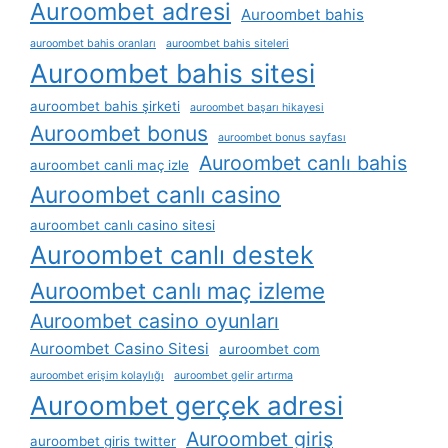
Auroombet adresi
Auroombet bahis
auroombet bahis oranları
auroombet bahis siteleri
Auroombet bahis sitesi
auroombet bahis şirketi
auroombet başarı hikayesi
Auroombet bonus
auroombet bonus sayfası
Auroombet canlı bahis
auroombet canli maç izle
Auroombet canlı casino
auroombet canlı casino sitesi
Auroombet canlı destek
Auroombet canlı maç izleme
Auroombet casino oyunları
Auroombet Casino Sitesi
auroombet com
auroombet erişim kolaylığı
auroombet gelir artırma
Auroombet gerçek adresi
Auroombet giriş
auroombet giris twitter