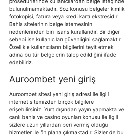
prosedürlerinde kullanıcılardan belge isteğinde
bulunulmamaktadır. Söz konusu belgeler kimlik
fotokopisi, fatura veya kredi kartı ekstresidir.
Bahis sitelerinin belge istemesinin
nedenlerinden biri lisans kurallarıdır. Bir diğer
sebebi ise kullanıcıları güvenliğini sağlamaktır.
Özellikle kullanıcıların bilgilerini teyit etmek
adına bu tür belgelerin talep edildiğini ifade
edebiliriz.
Auroombet yeni giriş
Auroombet sitesi yeni giriş adresi ile ilgili
internet sitemizden birçok bilgilere
erişebilirsiniz. Yurt dışından yayın yapmakta ve
canlı bahis ve casino oyunları konusu ile ilgili
sizlere uzun yıllardan beri vermiş olduğu
hizmetler ile ön plana çıkmaktadır. Sizler de bu