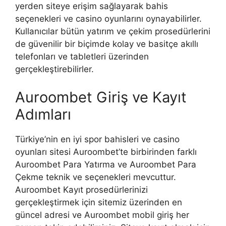
yerden siteye erişim sağlayarak bahis
seçenekleri ve casino oyunlarını oynayabilirler.
Kullanıcılar bütün yatırım ve çekim prosedürlerini
de güvenilir bir biçimde kolay ve basitçe akıllı
telefonları ve tabletleri üzerinden
gerçekleştirebilirler.
Auroombet Giriş ve Kayıt
Adımları
Türkiye’nin en iyi spor bahisleri ve casino
oyunları sitesi Auroombet’te birbirinden farklı
Auroombet Para Yatırma ve Auroombet Para
Çekme teknik ve seçenekleri mevcuttur.
Auroombet Kayıt prosedürlerinizi
gerçekleştirmek için sitemiz üzerinden en
güncel adresi ve Auroombet mobil giriş her