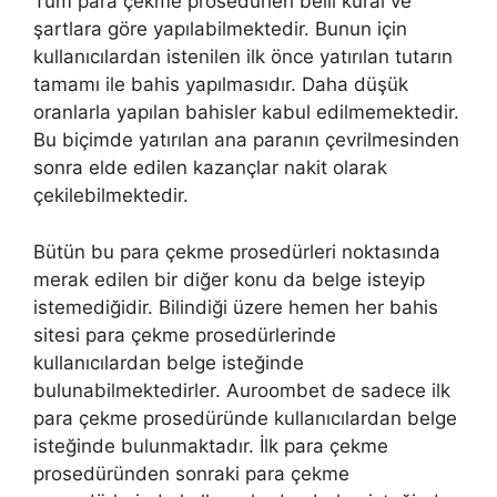
Tüm para çekme prosedürleri belli kural ve
şartlara göre yapılabilmektedir. Bunun için
kullanıcılardan istenilen ilk önce yatırılan tutarın
tamamı ile bahis yapılmasıdır. Daha düşük
oranlarla yapılan bahisler kabul edilmemektedir.
Bu biçimde yatırılan ana paranın çevrilmesinden
sonra elde edilen kazançlar nakit olarak
çekilebilmektedir.
Bütün bu para çekme prosedürleri noktasında
merak edilen bir diğer konu da belge isteyip
istemediğidir. Bilindiği üzere hemen her bahis
sitesi para çekme prosedürlerinde
kullanıcılardan belge isteğinde
bulunabilmektedirler. Auroombet de sadece ilk
para çekme prosedüründe kullanıcılardan belge
isteğinde bulunmaktadır. İlk para çekme
prosedüründen sonraki para çekme