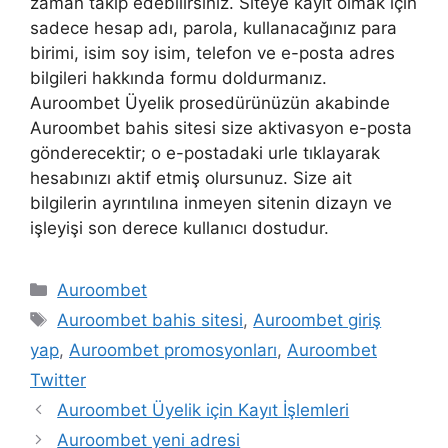
zaman takip edebilirsiniz. Siteye kayıt olmak için
sadece hesap adı, parola, kullanacağınız para
birimi, isim soy isim, telefon ve e-posta adres
bilgileri hakkında formu doldurmanız.
Auroombet Üyelik prosedürünüzün akabinde
Auroombet bahis sitesi size aktivasyon e-posta
gönderecektir; o e-postadaki urle tıklayarak
hesabınızı aktif etmiş olursunuz. Size ait
bilgilerin ayrıntılına inmeyen sitenin dizayn ve
işleyişi son derece kullanıcı dostudur.
Kategoriler
Auroombet
Etiketler
Auroombet bahis sitesi
,
Auroombet giriş
yap
,
Auroombet promosyonları
,
Auroombet
Twitter
Yazı
Auroombet Üyelik için Kayıt İşlemleri
dolaşımı
Auroombet yeni adresi