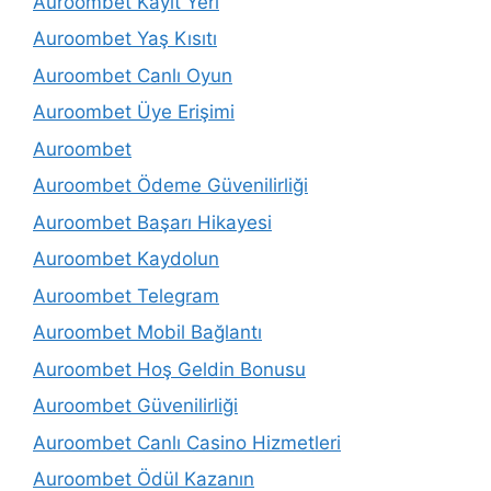
Auroombet Kayıt Yeri
Auroombet Yaş Kısıtı
Auroombet Canlı Oyun
Auroombet Üye Erişimi
Auroombet
Auroombet Ödeme Güvenilirliği
Auroombet Başarı Hikayesi
Auroombet Kaydolun
Auroombet Telegram
Auroombet Mobil Bağlantı
Auroombet Hoş Geldin Bonusu
Auroombet Güvenilirliği
Auroombet Canlı Casino Hizmetleri
Auroombet Ödül Kazanın