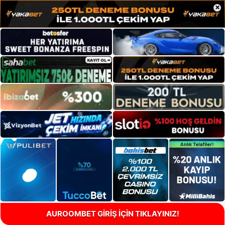
×
AUROOMBET GİRİŞ İÇİN TIKLAYINIZ!