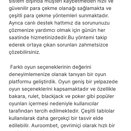
sistem dışında müşteri kaybetmeden hızlı ve
güvenilir para çekme olanağı sağlamakta ve
çeşitli para çekme yöntemleri sunmaktadır.
Ayrıca canlı destek hattımız da sorununuzu
çözmenize yardımcı olmak için günün her
saatinde hizmetinizdedir.Bu yöntemi takip
ederek ortaya çıkan sorunları zahmetsizce
çözebilirsiniz.
Farklı oyun seçeneklerinin değerini
deneyimlemenize olanak tanıyan bir oyun
platformu geliştirdik. Oyun geniş bir yelpazede
oyun seçeneklerini kapsamaktadır ve özellikle
bakara, rulet, blackjack ve poker gibi popüler
oyunları içermesi nedeniyle kullanıcılar
tarafından tercih edilmektedir. Çeşitli tablolar
kullanılarak daha gerçekçi bir tasvir elde
edilebilir. Auroombet, çevrimiçi olarak hızlı bir