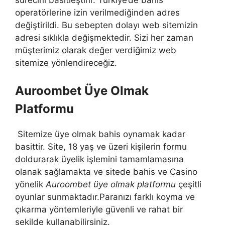
operatörlerine izin verilmediğinden adres
değiştirildi. Bu sebepten dolayı web sitemizin
adresi sıklıkla değişmektedir. Sizi her zaman
müşterimiz olarak değer verdiğimiz web
sitemize yönlendireceğiz.
Auroombet Üye Olmak
Platformu
Sitemize üye olmak bahis oynamak kadar
basittir. Site, 18 yaş ve üzeri kişilerin formu
doldurarak üyelik işlemini tamamlamasına
olanak sağlamakta ve sitede bahis ve Casino
yönelik
Auroombet üye olmak platformu
çeşitli
oyunlar sunmaktadır.Paranızı farklı koyma ve
çıkarma yöntemleriyle güvenli ve rahat bir
şekilde kullanabilirsiniz.