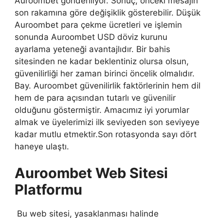
Auroombet gönderiliyor. Sonuç, önceki mesajın
son rakamına göre değişiklik gösterebilir. Düşük
Auroombet para çekme ücretleri ve işlemin
sonunda Auroombet USD döviz kurunu
ayarlama yeteneği avantajlıdır. Bir bahis
sitesinden ne kadar beklentiniz olursa olsun,
güvenilirliği her zaman birinci öncelik olmalıdır.
Bay. Auroombet güvenilirlik faktörlerinin hem dil
hem de para açısından tutarlı ve güvenilir
olduğunu göstermiştir. Amacımız iyi yorumlar
almak ve üyelerimizi ilk seviyeden son seviyeye
kadar mutlu etmektir.Son rotasyonda sayı dört
haneye ulaştı.
Auroombet Web Sitesi
Platformu
Bu web sitesi, yasaklanması halinde