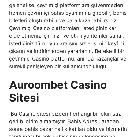
geleneksel çevrimiçi platformlara güvenmeden
hemen çevrimiçi bahis oyunlarına girebilir, bahis
biletleri oluşturabilir ve para kazanabilirsiniz.
Çevrimiçi Casino platformları, istediğiniz karı
elde etmeniz için hızlı ve etkili yöntemler sunar.
İstediğiniz tüm oyunlara sınırsız erişimin keyfini
çıkarın ve indirimlerden yararlanın. Bereketli bir
çevrimiçi Casino platformu, anında kazançlar ve
sürekli genişleyen bir kullanıcı topluluğu.
Auroombet Casino
Sitesi
Bu Casino sitesi bizden herhangi bir olumsuz
geri bildirim almamıştır. Bahis Adresi, aradan
sonra bahis pazarına ilk katılan oldu ve hizmetin
tanıtılması birçok bahisçinin eğlencesine yol