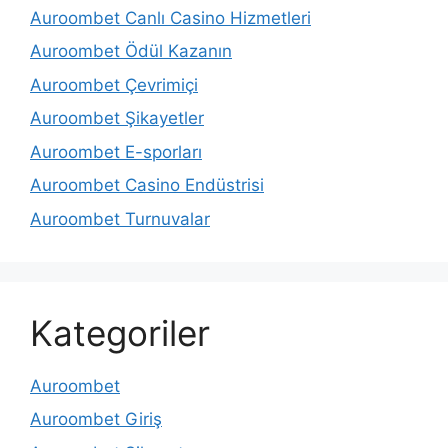
Auroombet Canlı Casino Hizmetleri
Auroombet Ödül Kazanın
Auroombet Çevrimiçi
Auroombet Şikayetler
Auroombet E-sporları
Auroombet Casino Endüstrisi
Auroombet Turnuvalar
Kategoriler
Auroombet
Auroombet Giriş