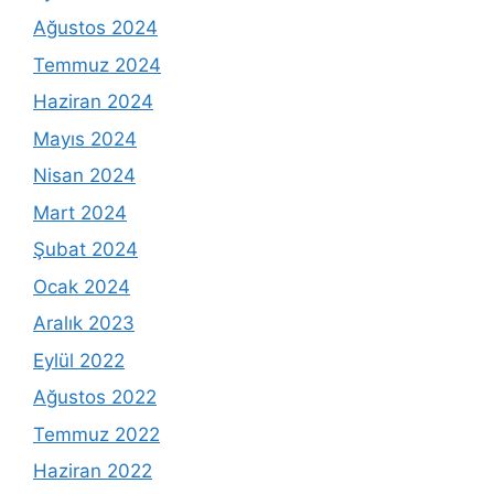
Ağustos 2024
Temmuz 2024
Haziran 2024
Mayıs 2024
Nisan 2024
Mart 2024
Şubat 2024
Ocak 2024
Aralık 2023
Eylül 2022
Ağustos 2022
Temmuz 2022
Haziran 2022