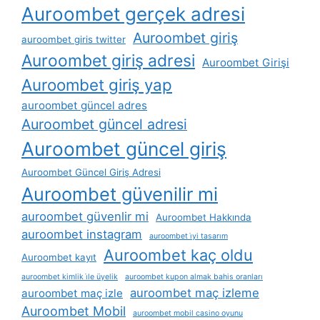
Auroombet gerçek adresi
Auroombet giriş
auroombet giris twitter
Auroombet giriş adresi
Auroombet Girişi
Auroombet giriş yap
auroombet güncel adres
Auroombet güncel adresi
Auroombet güncel giriş
Auroombet Güncel Giriş Adresi
Auroombet güvenilir mi
auroombet güvenlir mi
Auroombet Hakkında
auroombet instagram
auroombet i̇yi tasarım
Auroombet kaç oldu
Auroombet kayıt
auroombet kimlik i̇le üyelik
auroombet kupon almak bahis oranları
auroombet maç izleme
auroombet maç izle
Auroombet Mobil
auroombet mobil casino oyunu