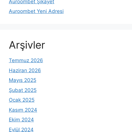
Auroombet Şikayet
Auroombet Yeni Adresi
Arşivler
Temmuz 2026
Haziran 2026
Mayıs 2025
Şubat 2025
Ocak 2025
Kasım 2024
Ekim 2024
Eylül 2024