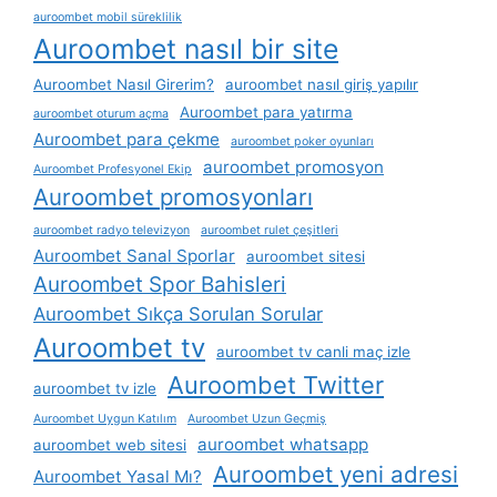
auroombet mobil süreklilik
Auroombet nasıl bir site
Auroombet Nasıl Girerim?
auroombet nasıl giriş yapılır
Auroombet para yatırma
auroombet oturum açma
Auroombet para çekme
auroombet poker oyunları
auroombet promosyon
Auroombet Profesyonel Ekip
Auroombet promosyonları
auroombet radyo televizyon
auroombet rulet çeşitleri
Auroombet Sanal Sporlar
auroombet sitesi
Auroombet Spor Bahisleri
Auroombet Sıkça Sorulan Sorular
Auroombet tv
auroombet tv canli maç izle
Auroombet Twitter
auroombet tv izle
Auroombet Uygun Katılım
Auroombet Uzun Geçmiş
auroombet whatsapp
auroombet web sitesi
Auroombet yeni adresi
Auroombet Yasal Mı?