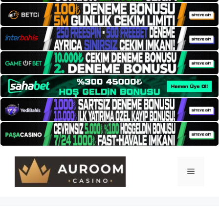
İçeriğe
atla
Menü