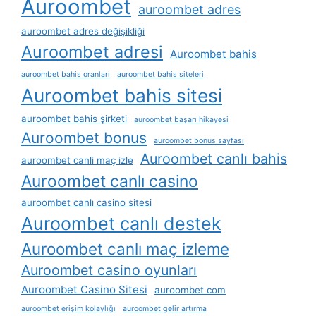
Auroombet
auroombet adres
auroombet adres değişikliği
Auroombet adresi
Auroombet bahis
auroombet bahis oranları
auroombet bahis siteleri
Auroombet bahis sitesi
auroombet bahis şirketi
auroombet başarı hikayesi
Auroombet bonus
auroombet bonus sayfası
Auroombet canlı bahis
auroombet canli maç izle
Auroombet canlı casino
auroombet canlı casino sitesi
Auroombet canlı destek
Auroombet canlı maç izleme
Auroombet casino oyunları
Auroombet Casino Sitesi
auroombet com
auroombet erişim kolaylığı
auroombet gelir artırma