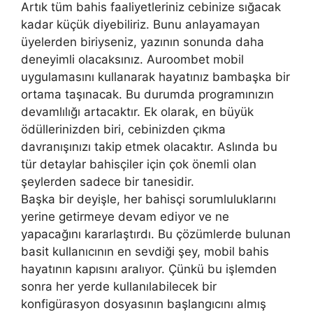
Artık tüm bahis faaliyetleriniz cebinize sığacak
kadar küçük diyebiliriz. Bunu anlayamayan
üyelerden biriyseniz, yazının sonunda daha
deneyimli olacaksınız. Auroombet mobil
uygulamasını kullanarak hayatınız bambaşka bir
ortama taşınacak. Bu durumda programınızın
devamlılığı artacaktır. Ek olarak, en büyük
ödüllerinizden biri, cebinizden çıkma
davranışınızı takip etmek olacaktır. Aslında bu
tür detaylar bahisçiler için çok önemli olan
şeylerden sadece bir tanesidir.
Başka bir deyişle, her bahisçi sorumluluklarını
yerine getirmeye devam ediyor ve ne
yapacağını kararlaştırdı. Bu çözümlerde bulunan
basit kullanıcının en sevdiği şey, mobil bahis
hayatının kapısını aralıyor. Çünkü bu işlemden
sonra her yerde kullanılabilecek bir
konfigürasyon dosyasının başlangıcını almış