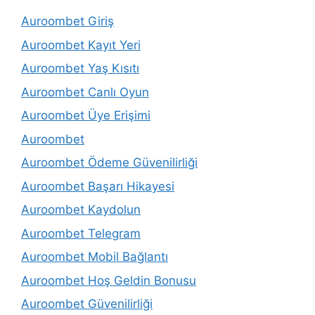
Auroombet Giriş
Auroombet Kayıt Yeri
Auroombet Yaş Kısıtı
Auroombet Canlı Oyun
Auroombet Üye Erişimi
Auroombet
Auroombet Ödeme Güvenilirliği
Auroombet Başarı Hikayesi
Auroombet Kaydolun
Auroombet Telegram
Auroombet Mobil Bağlantı
Auroombet Hoş Geldin Bonusu
Auroombet Güvenilirliği