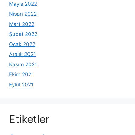
Mayıs 2022
Nisan 2022
Mart 2022
Şubat 2022
Ocak 2022
Aralık 2021
Kasım 2021
Ekim 2021
Eylül 2021
Etiketler