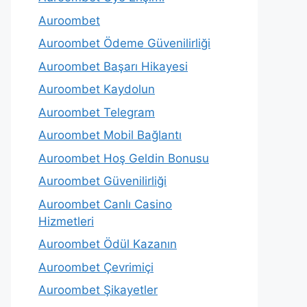
Auroombet
Auroombet Ödeme Güvenilirliği
Auroombet Başarı Hikayesi
Auroombet Kaydolun
Auroombet Telegram
Auroombet Mobil Bağlantı
Auroombet Hoş Geldin Bonusu
Auroombet Güvenilirliği
Auroombet Canlı Casino
Hizmetleri
Auroombet Ödül Kazanın
Auroombet Çevrimiçi
Auroombet Şikayetler