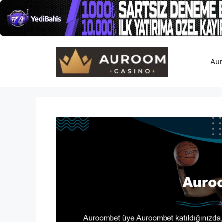
İçeriğe
atla
Aur