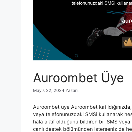
Auroombet Üye
Mayıs 22, 2024
Yazarı:
Auroombet üye Auroombet katıldığınızda, h
veya telefonunuzdaki SMSi kullanarak hes
hala aktif olduğunu bildiren bir SMS veya
canlı destek bölümünden isterseniz de hesa