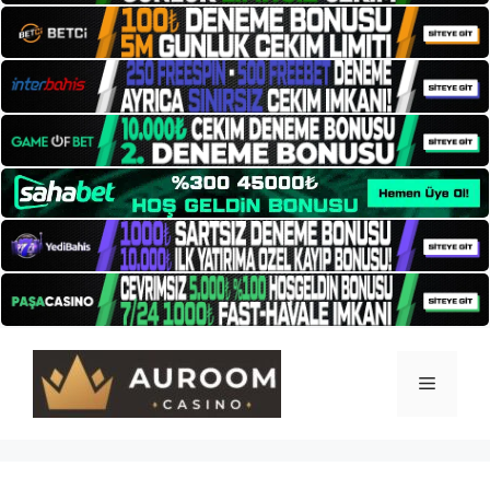
İçeriğe
atla
Menü