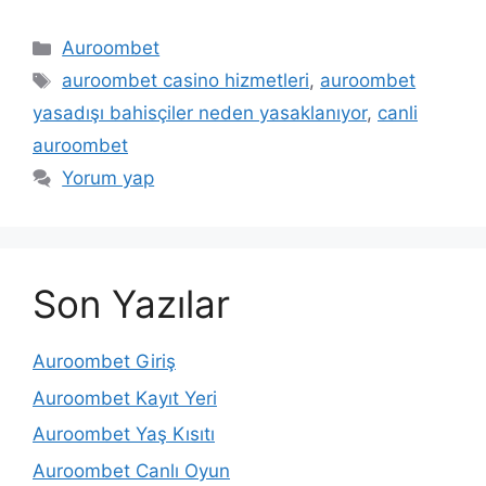
Kategoriler
Auroombet
Etiketler
auroombet casino hizmetleri
,
auroombet
yasadışı bahisçiler neden yasaklanıyor
,
canli
auroombet
Yorum yap
Son Yazılar
Auroombet Giriş
Auroombet Kayıt Yeri
Auroombet Yaş Kısıtı
Auroombet Canlı Oyun