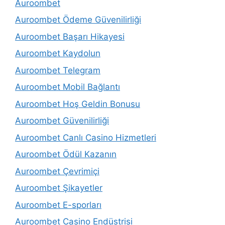
Auroombet
Auroombet Ödeme Güvenilirliği
Auroombet Başarı Hikayesi
Auroombet Kaydolun
Auroombet Telegram
Auroombet Mobil Bağlantı
Auroombet Hoş Geldin Bonusu
Auroombet Güvenilirliği
Auroombet Canlı Casino Hizmetleri
Auroombet Ödül Kazanın
Auroombet Çevrimiçi
Auroombet Şikayetler
Auroombet E-sporları
Auroombet Casino Endüstrisi