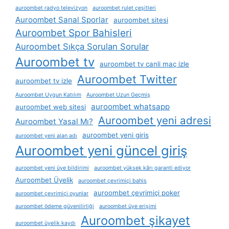
auroombet radyo televizyon
auroombet rulet çeşitleri
Auroombet Sanal Sporlar
auroombet sitesi
Auroombet Spor Bahisleri
Auroombet Sıkça Sorulan Sorular
Auroombet tv
auroombet tv canli maç izle
Auroombet Twitter
auroombet tv izle
Auroombet Uygun Katılım
Auroombet Uzun Geçmiş
auroombet whatsapp
auroombet web sitesi
Auroombet yeni adresi
Auroombet Yasal Mı?
auroombet yeni giris
auroombet yeni alan adı
Auroombet yeni güncel giriş
auroombet yeni üye bildirimi
auroombet yüksek kârı garanti ediyor
Auroombet Üyelik
auroombet çevrimiçi bahis
auroombet çevrimiçi poker
auroombet çevrimiçi oyunlar
auroombet ödeme güvenilirliği
auroombet üye erişimi
Auroombet şikayet
auroombet üyelik kaydı