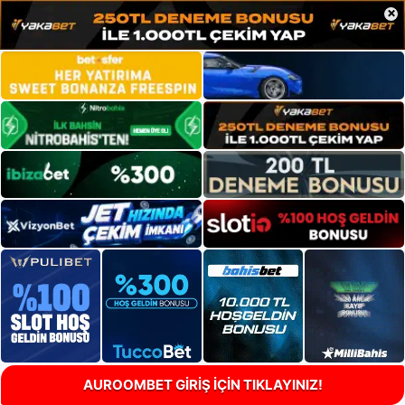
×
AUROOMBET GİRİŞ İÇİN TIKLAYINIZ!