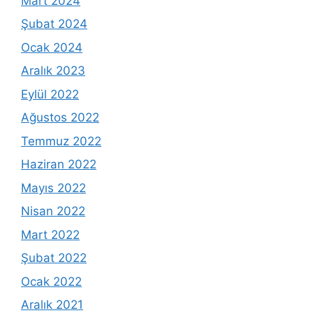
Mart 2024
Şubat 2024
Ocak 2024
Aralık 2023
Eylül 2022
Ağustos 2022
Temmuz 2022
Haziran 2022
Mayıs 2022
Nisan 2022
Mart 2022
Şubat 2022
Ocak 2022
Aralık 2021