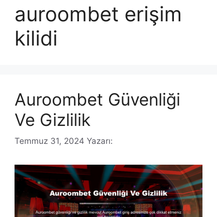
auroombet erişim
kilidi
Auroombet Güvenliği
Ve Gizlilik
Temmuz 31, 2024
Yazarı: