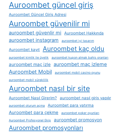
Auroombet güncel giriş
Auroombet Güncel Giriş Adresi
Auroombet güvenilir mi
auroombet güvenlir mi
Auroombet Hakkında
auroombet instagram
auroombet i̇yi tasarım
Auroombet kaç oldu
Auroombet kayıt
auroombet kimlik i̇le üyelik
auroombet kupon almak bahis oranları
auroombet maç izleme
auroombet maç izle
Auroombet Mobil
auroombet mobil casino oyunu
auroombet mobil süreklilik
Auroombet nasıl bir site
Auroombet Nasıl Girerim?
auroombet nasıl giriş yapılır
Auroombet para yatırma
auroombet oturum açma
Auroombet para çekme
auroombet poker oyunları
auroombet promosyon
Auroombet Profesyonel Ekip
Auroombet promosyonları