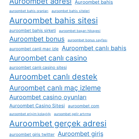
Auroombet adresi
Auroombet bahis
auroombet bahis oranları
auroombet bahis siteleri
Auroombet bahis sitesi
auroombet bahis şirketi
auroombet başarı hikayesi
Auroombet bonus
auroombet bonus sayfası
Auroombet canlı bahis
auroombet canli maç izle
Auroombet canlı casino
auroombet canlı casino sitesi
Auroombet canlı destek
Auroombet canlı maç izleme
Auroombet casino oyunları
Auroombet Casino Sitesi
auroombet com
auroombet erişim kolaylığı
auroombet gelir artırma
Auroombet gerçek adresi
Auroombet giriş
auroombet giris twitter