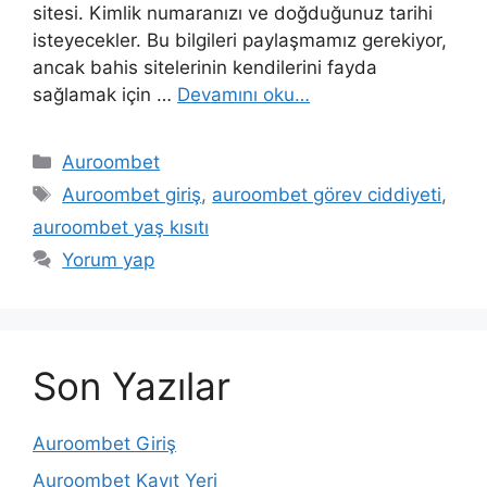
sitesi. Kimlik numaranızı ve doğduğunuz tarihi
isteyecekler. Bu bilgileri paylaşmamız gerekiyor,
ancak bahis sitelerinin kendilerini fayda
sağlamak için …
Devamını oku…
Kategoriler
Auroombet
Etiketler
Auroombet giriş
,
auroombet görev ciddiyeti
,
auroombet yaş kısıtı
Yorum yap
Son Yazılar
Auroombet Giriş
Auroombet Kayıt Yeri