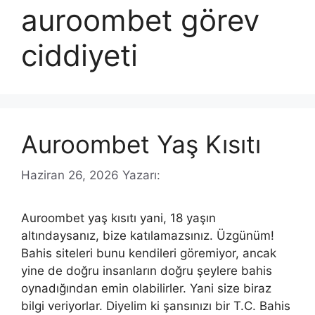
auroombet görev
ciddiyeti
Auroombet Yaş Kısıtı
Haziran 26, 2026
Yazarı:
Auroombet yaş kısıtı yani, 18 yaşın
altındaysanız, bize katılamazsınız. Üzgünüm!
Bahis siteleri bunu kendileri göremiyor, ancak
yine de doğru insanların doğru şeylere bahis
oynadığından emin olabilirler. Yani size biraz
bilgi veriyorlar. Diyelim ki şansınızı bir T.C. Bahis