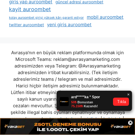
giris yap auroombet
güncel adresi auroombet
kayit auroombet
mobil auroombet
kolay auroombet girişi yüksek kârı garanti ediyor
yeni giris auroombet
twitter auroombet
Avrasya'nın en büyük reklam platformunda olmak için
Microsoft Teams:
reklam@avrasyamarketing.com
adresimizden veya Telegram: @Avrasyamarketing
adresimizden irtibat kurabilirsiniz. (Tek iletişim
adreslerimiz teams / telegram ve mail adresimizdir.
Harici hiçbir iletişim adresimiz bulunmamaktadır.
Lütfen itibar etmeyiniz.) Türkiye yasalarına göre 7258
sayılı kanun uyarınca yasa dışı bahis oynamanın
cezaları mevcuttur. Şu an bulunduğunuz site hiç bir
şekilde illegal bahis oyunları oynatmıyor ve oynamaya
aracı olmuyordur.
truvabetadres
|
misliyle
|
bahistek
|
×
logocasino
|
efsanebahis
|
betnbet
|
gatabet
|
alibahis