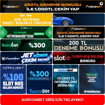
×
AUROOMBET GİRİŞ İÇİN TIKLAYINIZ!