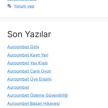
Yorum yap
Son Yazılar
Auroombet Giriş
Auroombet Kayıt Yeri
Auroombet Yaş Kısıtı
Auroombet Canlı Oyun
Auroombet Üye Erişimi
Auroombet
Auroombet Ödeme Güvenilirliği
Auroombet Başarı Hikayesi