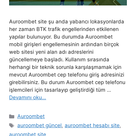
Auroombet site şu anda yabancı lokasyonlarda
her zaman BTK trafik engellerinden etkilenen
yapılar bulunuyor. Bu durumda Auroombet
mobil girişleri engellemesinin ardından birçok
web sitesi yeni alan adı adreslerini
güncellemeye başladı. Kullanım sırasında
herhangi bir teknik sorunla karşılaşmamak için
mevcut Auroombet cep telefonu giriş adresinizi
girebilirsiniz. Bu durum Auroombet cep telefonu
işlemcileri için tasarlayıp geliştirdiği tüm …
Devamını oku…
Kategoriler
Auroombet
Etiketler
auroombet güncel
,
auroombet hesabı site
,
auroombet site