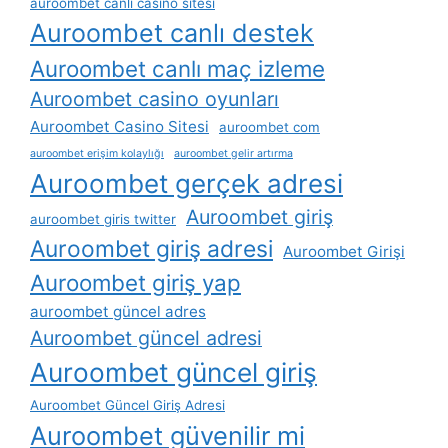
auroombet canlı casino sitesi
Auroombet canlı destek
Auroombet canlı maç izleme
Auroombet casino oyunları
Auroombet Casino Sitesi
auroombet com
auroombet erişim kolaylığı
auroombet gelir artırma
Auroombet gerçek adresi
Auroombet giriş
auroombet giris twitter
Auroombet giriş adresi
Auroombet Girişi
Auroombet giriş yap
auroombet güncel adres
Auroombet güncel adresi
Auroombet güncel giriş
Auroombet Güncel Giriş Adresi
Auroombet güvenilir mi