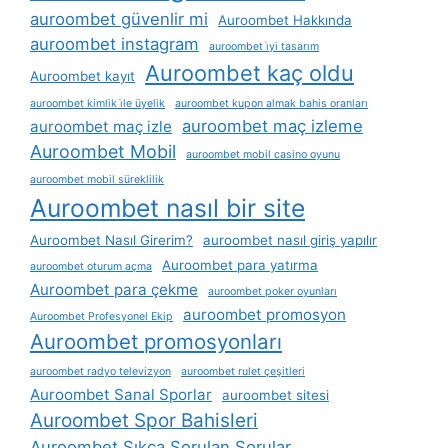
auroombet güvenlir mi
Auroombet Hakkında
auroombet instagram
auroombet i̇yi tasarım
Auroombet kaç oldu
Auroombet kayıt
auroombet kimlik i̇le üyelik
auroombet kupon almak bahis oranları
auroombet maç izleme
auroombet maç izle
Auroombet Mobil
auroombet mobil casino oyunu
auroombet mobil süreklilik
Auroombet nasıl bir site
Auroombet Nasıl Girerim?
auroombet nasıl giriş yapılır
Auroombet para yatırma
auroombet oturum açma
Auroombet para çekme
auroombet poker oyunları
auroombet promosyon
Auroombet Profesyonel Ekip
Auroombet promosyonları
auroombet radyo televizyon
auroombet rulet çeşitleri
Auroombet Sanal Sporlar
auroombet sitesi
Auroombet Spor Bahisleri
Auroombet Sıkça Sorulan Sorular