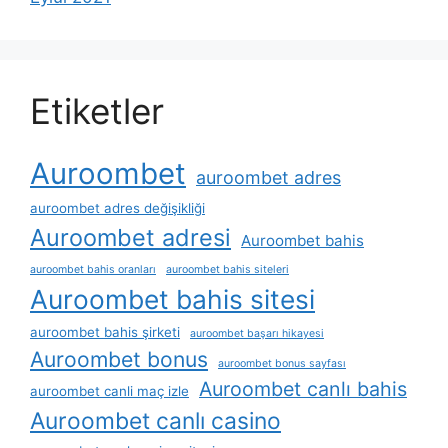
Etiketler
Auroombet
auroombet adres
auroombet adres değişikliği
Auroombet adresi
Auroombet bahis
auroombet bahis oranları
auroombet bahis siteleri
Auroombet bahis sitesi
auroombet bahis şirketi
auroombet başarı hikayesi
Auroombet bonus
auroombet bonus sayfası
Auroombet canlı bahis
auroombet canli maç izle
Auroombet canlı casino