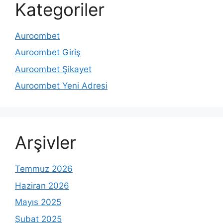
Kategoriler
Auroombet
Auroombet Giriş
Auroombet Şikayet
Auroombet Yeni Adresi
Arşivler
Temmuz 2026
Haziran 2026
Mayıs 2025
Şubat 2025