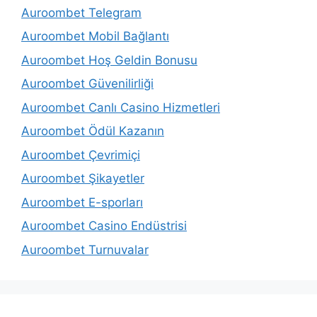
Auroombet Telegram
Auroombet Mobil Bağlantı
Auroombet Hoş Geldin Bonusu
Auroombet Güvenilirliği
Auroombet Canlı Casino Hizmetleri
Auroombet Ödül Kazanın
Auroombet Çevrimiçi
Auroombet Şikayetler
Auroombet E-sporları
Auroombet Casino Endüstrisi
Auroombet Turnuvalar