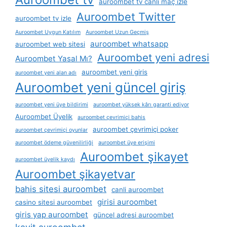
auroombet tv canli maç izle
Auroombet Twitter
auroombet tv izle
Auroombet Uygun Katılım
Auroombet Uzun Geçmiş
auroombet whatsapp
auroombet web sitesi
Auroombet yeni adresi
Auroombet Yasal Mı?
auroombet yeni giris
auroombet yeni alan adı
Auroombet yeni güncel giriş
auroombet yeni üye bildirimi
auroombet yüksek kârı garanti ediyor
Auroombet Üyelik
auroombet çevrimiçi bahis
auroombet çevrimiçi poker
auroombet çevrimiçi oyunlar
auroombet ödeme güvenilirliği
auroombet üye erişimi
Auroombet şikayet
auroombet üyelik kaydı
Auroombet şikayetvar
bahis sitesi auroombet
canli auroombet
girisi auroombet
casino sitesi auroombet
giris yap auroombet
güncel adresi auroombet