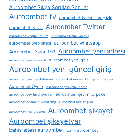
Auroombet Sıkça Sorulan Sorular
Auroombet tv
auroombet tv canli maç izle
Auroombet Twitter
auroombet tv izle
Auroombet Uygun Katılım
Auroombet Uzun Geçmiş
auroombet whatsapp
auroombet web sitesi
Auroombet yeni adresi
Auroombet Yasal Mı?
auroombet yeni giris
auroombet yeni alan adı
Auroombet yeni güncel giriş
auroombet yeni üye bildirimi
auroombet yüksek kârı garanti ediyor
Auroombet Üyelik
auroombet çevrimiçi bahis
auroombet çevrimiçi poker
auroombet çevrimiçi oyunlar
auroombet ödeme güvenilirliği
auroombet üye erişimi
Auroombet şikayet
auroombet üyelik kaydı
Auroombet şikayetvar
bahis sitesi auroombet
canli auroombet