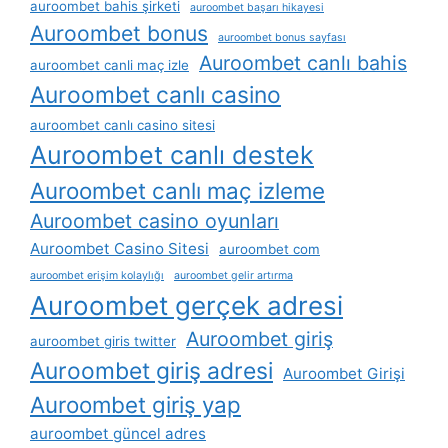
auroombet bahis şirketi
auroombet başarı hikayesi
Auroombet bonus
auroombet bonus sayfası
Auroombet canlı bahis
auroombet canli maç izle
Auroombet canlı casino
auroombet canlı casino sitesi
Auroombet canlı destek
Auroombet canlı maç izleme
Auroombet casino oyunları
Auroombet Casino Sitesi
auroombet com
auroombet erişim kolaylığı
auroombet gelir artırma
Auroombet gerçek adresi
Auroombet giriş
auroombet giris twitter
Auroombet giriş adresi
Auroombet Girişi
Auroombet giriş yap
auroombet güncel adres