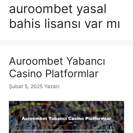
auroombet yasal
bahis lisansı var mı
Auroombet Yabancı
Casino Platformlar
Şubat 5, 2025
Yazarı: