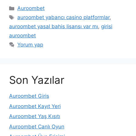
Kategoriler
Auroombet
Etiketler
auroombet yabancı casino platformlar
,
auroombet yasal bahis lisansı var mı
,
girisi
auroombet
Yorum yap
Son Yazılar
Auroombet Giriş
Auroombet Kayıt Yeri
Auroombet Yaş Kısıtı
Auroombet Canlı Oyun