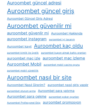
Auroombet güncel adresi
Auroombet güncel giriş
Auroombet Güncel Giriş Adresi
Auroombet güvenilir mi
auroombet güvenlir mi
Auroombet Hakkında
auroombet instagram
auroombet i̇yi tasarım
Auroombet kaç oldu
Auroombet kayıt
auroombet kimlik i̇le üyelik
auroombet kupon almak bahis oranları
auroombet maç izleme
auroombet maç izle
Auroombet Mobil
auroombet mobil casino oyunu
auroombet mobil süreklilik
Auroombet nasıl bir site
Auroombet Nasıl Girerim?
auroombet nasıl giriş yapılır
Auroombet para yatırma
auroombet oturum açma
Auroombet para çekme
auroombet poker oyunları
auroombet promosyon
Auroombet Profesyonel Ekip