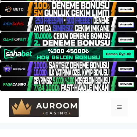
İçeriğe
atla
Menü